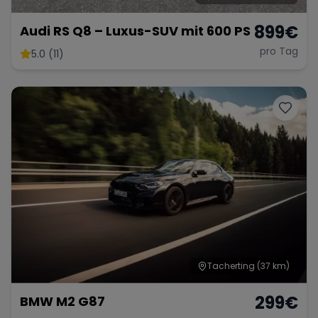
899
€
Audi RS Q8 – Luxus-SUV mit 600 PS
pro Tag
5.0 (11)
Tacherting
(37 km)
299
€
BMW M2 G87