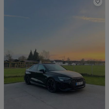
Porsche
Lamborghini
Ferrari
Wann
Zeitraum wählen
McLaren
Ford
Jaguar
Tesla
Chevrolet
Dodge
Bentley
Rolls Royce
Aston Martin
Bugatti
Lotus
Maserati