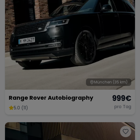
München
(35 km)
999
€
Range Rover Autobiography
pro Tag
5.0 (11)