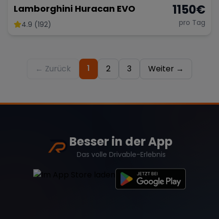
1150
€
Lamborghini Huracan EVO
pro Tag
4.9 (192)
1
← Zurück
2
3
Weiter →
Besser in der App
Das volle Drivable-Erlebnis