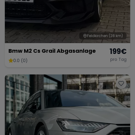
Feldkirchen
(28 km)
199
€
Bmw M2 Cs Grail Abgasanlage
pro Tag
0.0 (0)