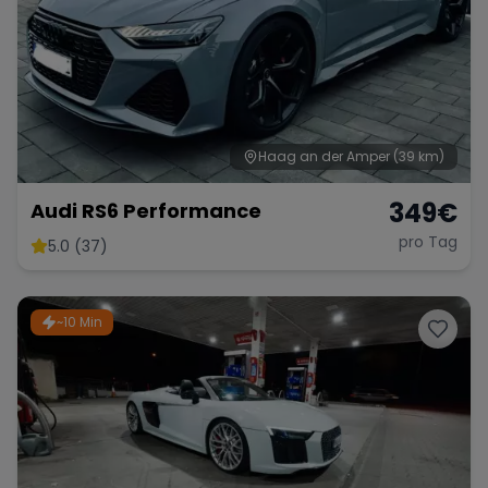
Haag an der Amper
(39 km)
349
€
Audi RS6 Performance
pro Tag
5.0 (37)
~10 Min