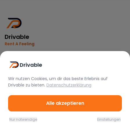
Drivable
Rent A Feeling
Nützliche Links
Drivable
Vermieter werden
Wir nutzen Cookies, um dir das beste Erlebnis auf
FAQ
Drivable
zu bieten.
Datenschutzerklärung
Instagram
TikTok
Alle akzeptieren
Rechtliches
Nur notwendige
Einstellungen
Nutzungsbedingungen
Home
Favoriten
Mieten
Chat
Profil
Datenschutz