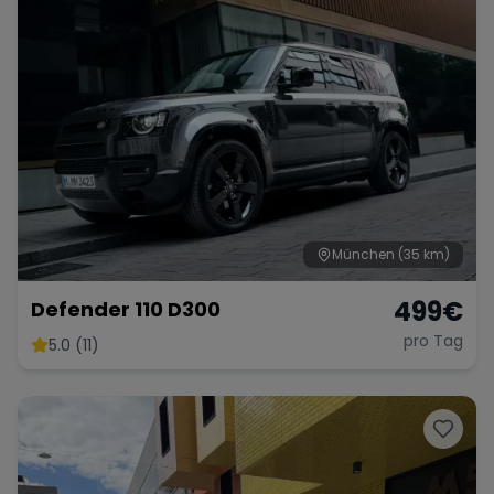
München
(35 km)
499
€
Defender 110 D300
pro Tag
5.0 (11)