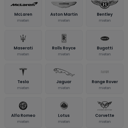
McLaren
Aston Martin
Bentley
mieten
mieten
mieten
Maserati
Rolls Royce
Bugatti
mieten
mieten
mieten
Tesla
Jaguar
Range Rover
mieten
mieten
mieten
Alfa Romeo
Lotus
Corvette
mieten
mieten
mieten