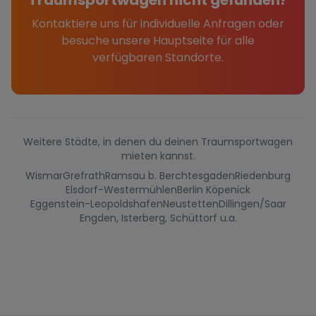
Traumsportwagen nicht gefunden?
Kontaktiere uns für individuelle Anfragen oder
besuche unsere Hauptseite für alle
verfügbaren Standorte.
Weitere Städte, in denen du deinen Traumsportwagen
mieten kannst.
Wismar
Grefrath
Ramsau b. Berchtesgaden
Riedenburg
Elsdorf-Westermühlen
Berlin Köpenick
Eggenstein-Leopoldshafen
Neustetten
Dillingen/Saar
Engden, Isterberg, Schüttorf u.a.