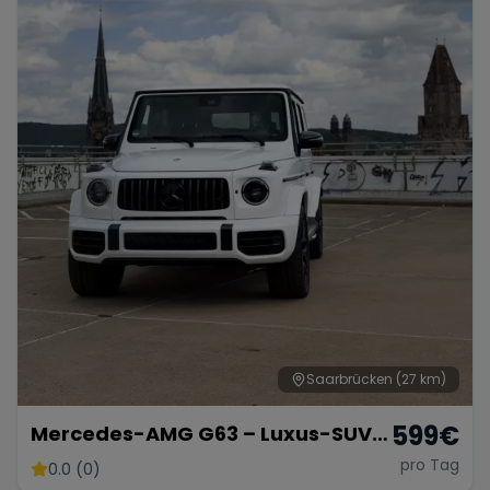
Saarbrücken
(27 km)
599
€
Mercedes-AMG G63 – Luxus-SUV
in Weiß Matt
pro Tag
0.0 (0)