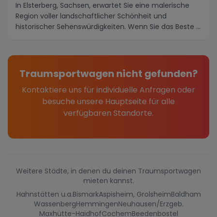
In Elsterberg, Sachsen, erwartet Sie eine malerische
Region voller landschaftlicher Schönheit und
historischer Sehenswürdigkeiten. Wenn Sie das Beste ...
Traumsportwagen nicht gefunden?
Kontaktiere uns für individuelle Anfragen oder
besuche unsere Hauptseite für alle
verfügbaren Standorte.
Weitere Städte, in denen du deinen Traumsportwagen
mieten kannst.
Hahnstätten u.a.
Bismark
Aspisheim, Grolsheim
Baldham
Wassenberg
Hemmingen
Neuhausen/Erzgeb.
Maxhütte-Haidhof
Cochem
Beedenbostel