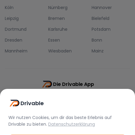
Köln
Nürnberg
Hannover
Leipzig
Bremen
Bielefeld
Dortmund
Karlsruhe
Potsdam
Dresden
Essen
Bonn
Mannheim
Wiesbaden
Mainz
Die Drivable App
Push-Benachrichtigungen
Drivable
Direkt-Chat
Schnellere Buchung
Wir nutzen Cookies, um dir das beste Erlebnis auf
Drivable
zu bieten.
Datenschutzerklärung