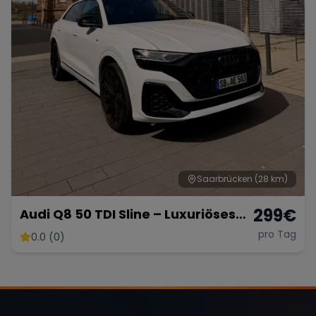
Saarbrücken
(28 km)
299
€
Audi Q8 50 TDI Sline – Luxuriöses
SUV mit 286 PS
pro Tag
0.0 (0)