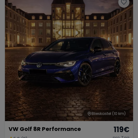
Porsche
Lamborghini
Ferrari
Wann
Zeitraum wählen
McLaren
Ford
Jaguar
Tesla
Chevrolet
Dodge
Bentley
Rolls Royce
Aston Martin
Blieskastel
(10 km)
119
€
VW Golf 8R Performance
Bugatti
Lotus
Maserati
pro Tag