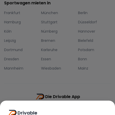
Sportwagen mieten in
Frankfurt
München
Berlin
Hamburg
Stuttgart
Düsseldorf
Köln
Nürnberg
Hannover
Leipzig
Bremen
Bielefeld
Dortmund
Karlsruhe
Potsdam
Dresden
Essen
Bonn
Mannheim
Wiesbaden
Mainz
Die Drivable App
Push-Benachrichtigungen
Drivable
Direkt-Chat