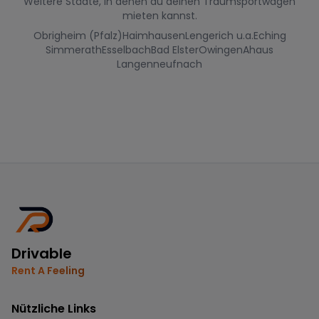
Weitere Städte, in denen du deinen Traumsportwagen
mieten kannst.
Obrigheim (Pfalz)
Haimhausen
Lengerich u.a.
Eching
Simmerath
Esselbach
Bad Elster
Owingen
Ahaus
Langenneufnach
Drivable
Rent A Feeling
Nützliche Links