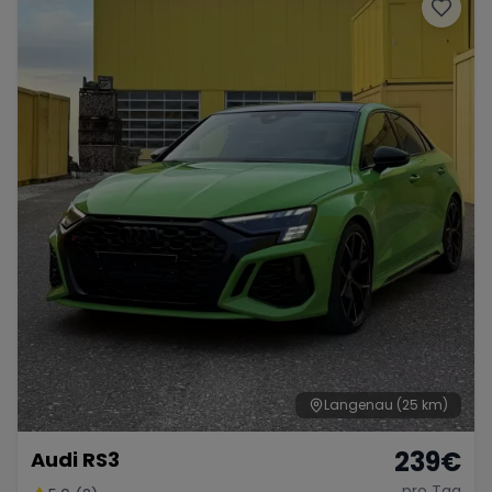
Porsche
Lamborghini
Ferrari
Wann
Zeitraum wählen
McLaren
Ford
Jaguar
Tesla
Chevrolet
Dodge
Bentley
Rolls Royce
Aston Martin
Langenau
(25 km)
239
€
Audi RS3
Bugatti
Lotus
Maserati
pro Tag