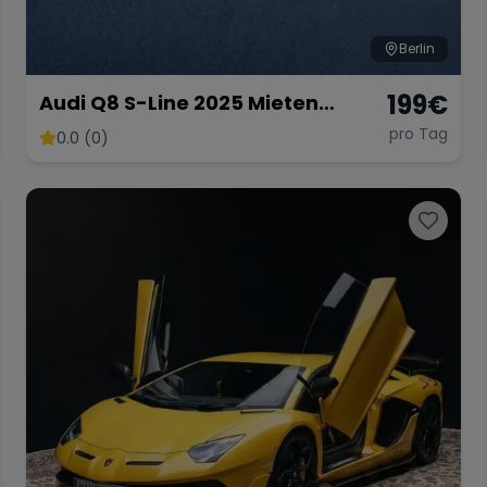
Berlin
199
€
Audi Q8 S-Line 2025 Mieten
Berlin⎹ hochzeitauto Mieten⎹
pro Tag
0.0 (0)
Langzeitmiete