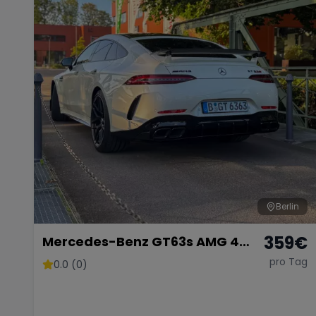
Berlin
359
€
Mercedes-Benz GT63s AMG 4
Türer Coupé
pro Tag
0.0 (0)