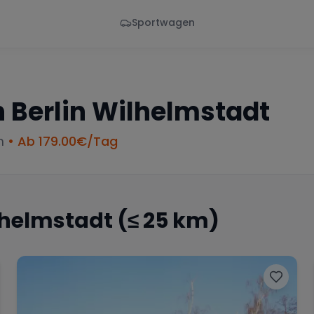
Sportwagen
Von - Bis
Marke
en
Wann
Alle Marken
n
Berlin Wilhelmstadt
m
• Ab
179.00
€/Tag
lhelmstadt
(≤ 25 km)