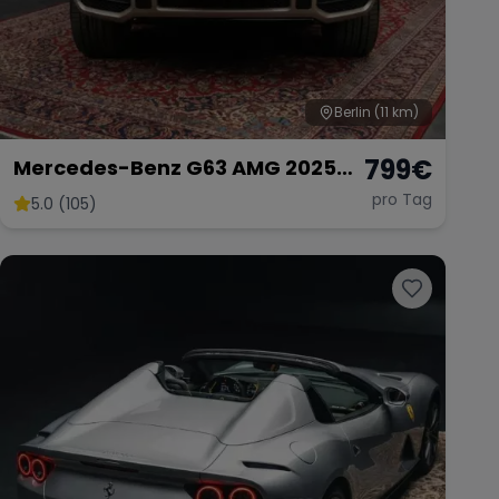
Berlin
(11 km)
799
€
Mercedes-Benz G63 AMG 2025
mieten SUV G-Klasse G 63
pro Tag
5.0 (105)
Hochzeitsauto Sportwagen