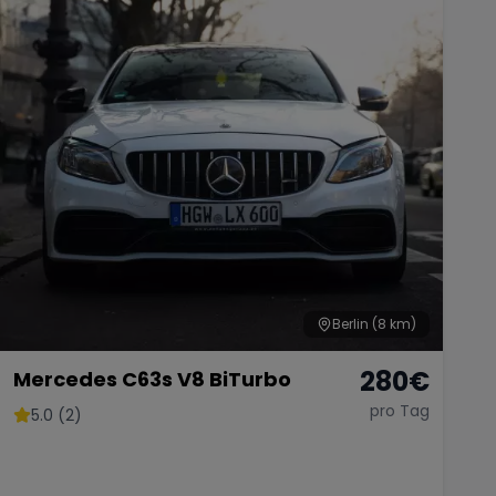
Berlin
(8 km)
280
€
Mercedes C63s V8 BiTurbo
pro Tag
5.0 (2)