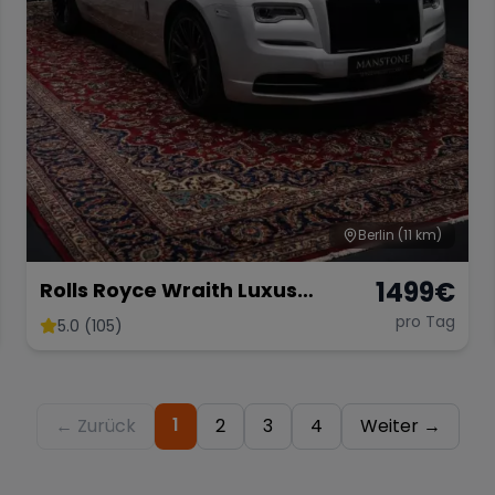
Berlin
(11 km)
1499
€
Rolls Royce Wraith Luxus
Limousine mieten Hochzeit Rolls
pro Tag
5.0 (105)
Royce Autovermietung Berlin
1
← Zurück
2
3
4
Weiter →