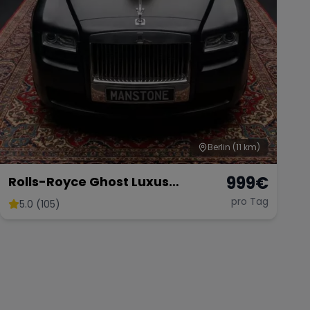
Berlin
(11 km)
999
€
Rolls-Royce Ghost Luxus
Limousine mieten Hochzeit Rolls
pro Tag
5.0 (105)
Royce Autovermietung Berlin