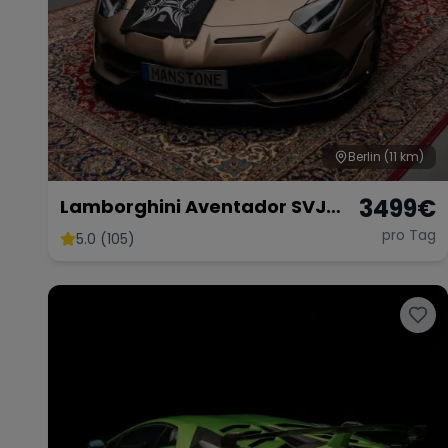
Berlin
(11 km)
3499
€
Lamborghini Aventador SVJ
Roadster 01 di 800 Mieten
pro Tag
5.0 (105)
Sportwagen Mieten Berlin