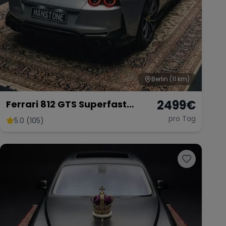
Berlin
(11 km)
2499
€
Ferrari 812 GTS Superfast
mieten 800 PS V12 Sportwagen
pro Tag
5.0 (105)
Exot Berlin