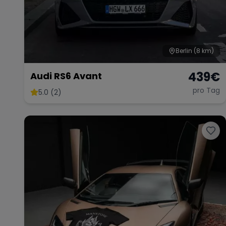
Berlin
(8 km)
439
€
Audi RS6 Avant
pro Tag
5.0 (2)