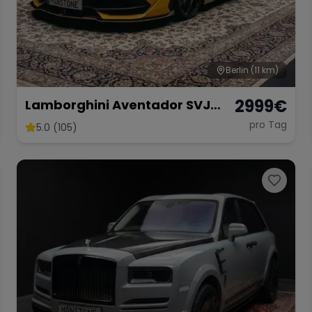
Berlin
(11 km)
2999
€
Lamborghini Aventador SVJ
Coupé 01 di 900 Mieten
pro Tag
5.0 (105)
Sportwagen Mieten Berlin