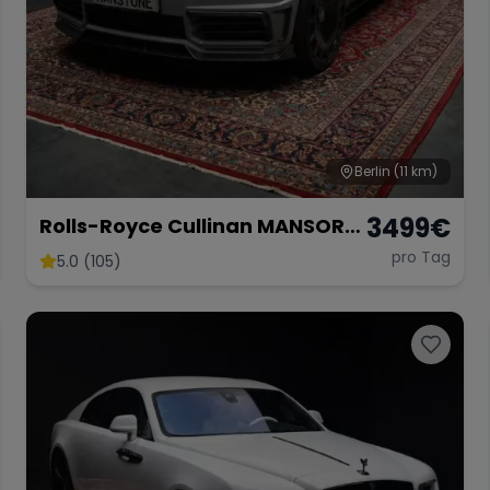
Berlin
(11 km)
3499
€
Rolls-Royce Cullinan MANSORY
SUV Luxuslimousine mieten
pro Tag
5.0 (105)
Cullinan Rolls Royce Berlin