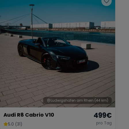
Ludwigshafen am Rhein
(44 km)
499
€
Audi R8 Cabrio V10
pro Tag
5.0 (31)