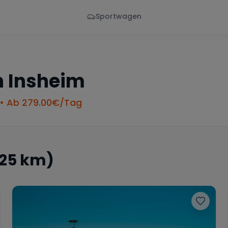
Sportwagen
Von - Bis
Marke
en
Wann
Alle Marken
n
Insheim
• Ab
279.00
€/Tag
 25 km)