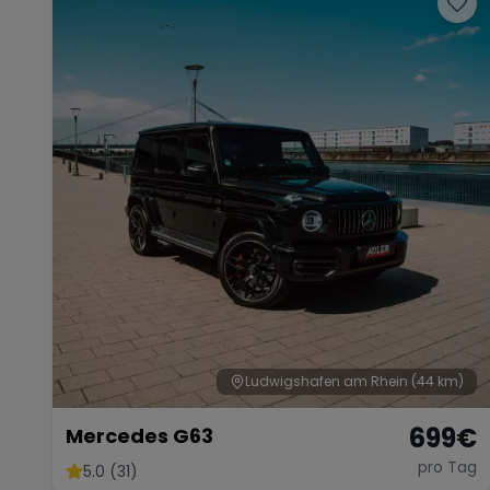
Ludwigshafen am Rhein
(44 km)
699
€
Mercedes G63
pro Tag
5.0 (31)