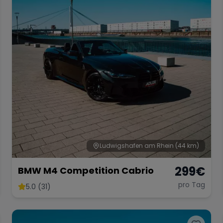
Ludwigshafen am Rhein
(44 km)
299
€
BMW M4 Competition Cabrio
pro Tag
5.0 (31)