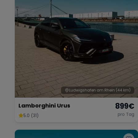
Ludwigshafen am Rhein
(44 km)
899
€
Lamborghini Urus
pro Tag
5.0 (31)