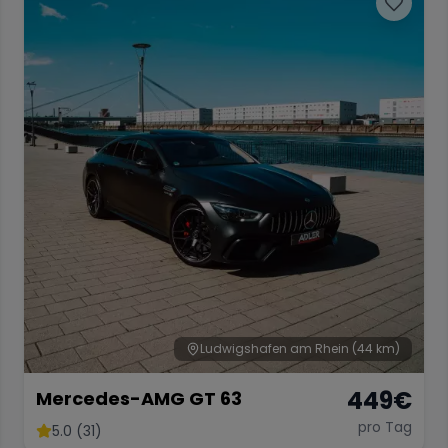
Ludwigshafen am Rhein
(44 km)
449
€
Mercedes-AMG GT 63
pro Tag
5.0 (31)