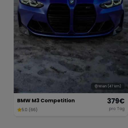
Wien
(47 km)
379
€
BMW M3 Competition
pro Tag
5.0 (66)