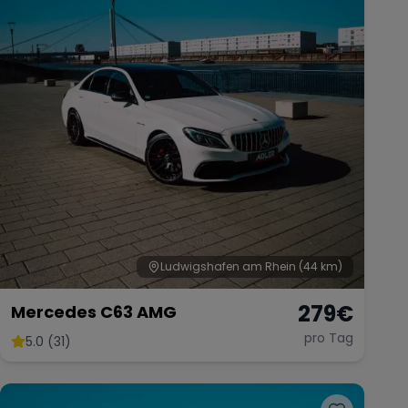
Ludwigshafen am Rhein
(44 km)
279
€
Mercedes C63 AMG
pro Tag
5.0 (31)