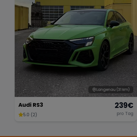
Langenau
(31 km)
239
€
Audi RS3
pro Tag
5.0 (2)