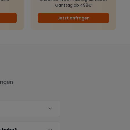
Ganztag ab 499€
Jetzt anfragen
ingen
t habe?