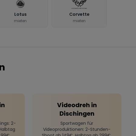
Lotus
Corvette
mieten
mieten
n
in
Videodreh
in
Dischingen
ings
: 2-
Sportwagen für
Halbtag
Videoproduktionen
: 2-Stunden-
499€
Shoot ab 149€, Halbtag ab 299€,