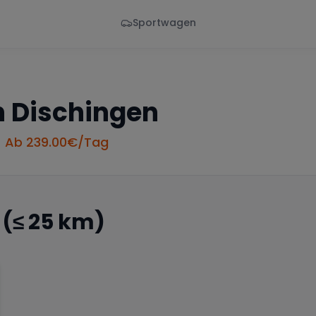
Sportwagen
Von - Bis
Marke
en
Wann
Alle Marken
n
Dischingen
• Ab
239.00
€/Tag
(≤ 25 km)