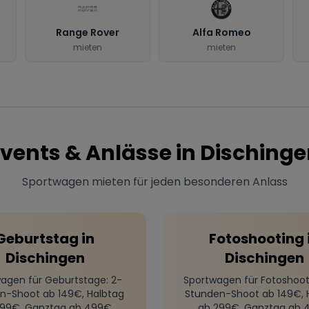
Range Rover
Alfa Romeo
mieten
mieten
vents & Anlässe in
Dischinge
Sportwagen mieten für jeden besonderen Anlass
Geburtstag
in
Fotoshooting
Dischingen
Dischingen
agen für Geburtstage
: 2-
Sportwagen für Fotoshoot
n-Shoot ab 149€, Halbtag
Stunden-Shoot ab 149€, 
299€, Ganztag ab 499€
ab 299€, Ganztag ab 