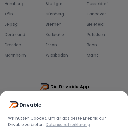
Hamburg
Stuttgart
Düsseldorf
Köln
Nürnberg
Hannover
Leipzig
Bremen
Bielefeld
Dortmund
Karlsruhe
Potsdam
Dresden
Essen
Bonn
Mannheim
Wiesbaden
Mainz
Die Drivable App
Push-Benachrichtigungen
Drivable
Direkt-Chat
Schnellere Buchung
Wir nutzen Cookies, um dir das beste Erlebnis auf
Drivable
zu bieten.
Datenschutzerklärung