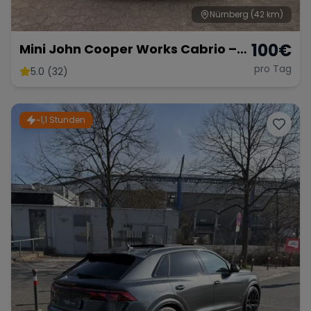
Nürnberg
(42 km)
100
€
Mini John Cooper Works Cabrio –
Fahrspaß Offenes Verdeck
pro Tag
5.0 (32)
~1,1 Stunden