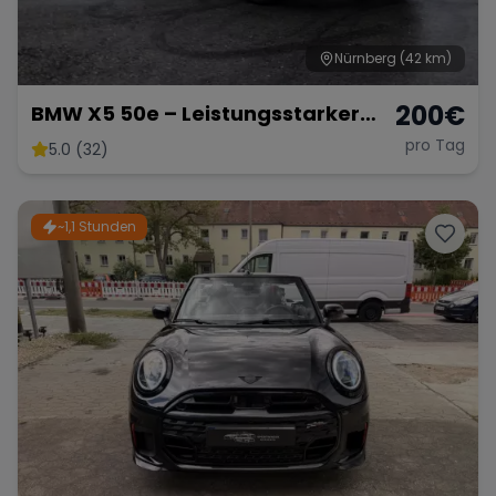
Nürnberg
(42 km)
200
€
BMW X5 50e – Leistungsstarker
Hybrid-SUV mit 489 PS
pro Tag
5.0 (32)
~1,1 Stunden