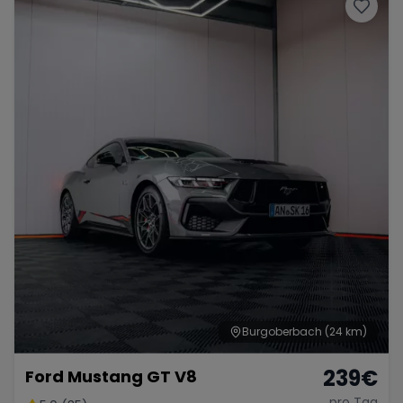
Porsche
Lamborghini
Ferrari
Wann
Zeitraum wählen
McLaren
Ford
Jaguar
Tesla
Chevrolet
Dodge
Bentley
Rolls Royce
Aston Martin
Burgoberbach
(24 km)
239
€
Ford Mustang GT V8
Bugatti
Lotus
Maserati
pro Tag