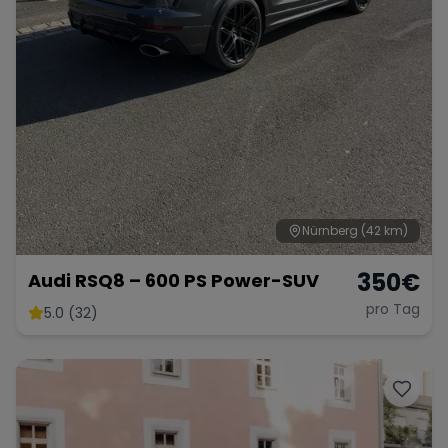
Nürnberg
(42 km)
350
€
Audi RSQ8 – 600 PS Power-SUV
pro Tag
5.0 (32)