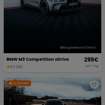
Burgoberbach
(24 km)
299
€
BMW M3 Competition xDrive
pro Tag
5.0 (35)
~1,1 Stunden