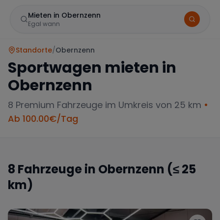
Mieten in Obernzenn
Egal wann
Standorte
/
Obernzenn
Sportwagen mieten in
Obernzenn
8
Premium Fahrzeuge im Umkreis von 25 km
•
Ab
100.00
€/Tag
Marke
8
Fahrzeuge in
Obernzenn
(≤ 25
km)
Mercedes
BMW
Audi