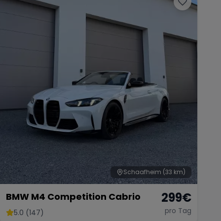
Schaafheim
(33 km)
299
€
BMW M4 Competition Cabrio
pro Tag
5.0 (147)