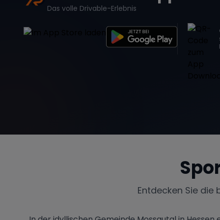
Das volle Drivable-Erlebnis
Spo
Entdecken Sie die 
In der idyllischen Gemeinde Mossautal in Hessen e