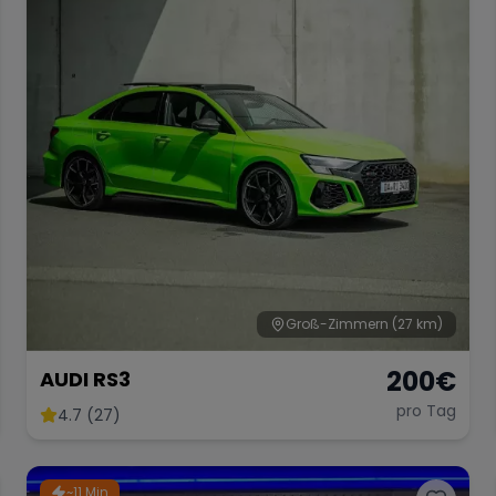
Groß-Zimmern
(27 km)
200
€
AUDI RS3
pro Tag
4.7 (27)
~11 Min