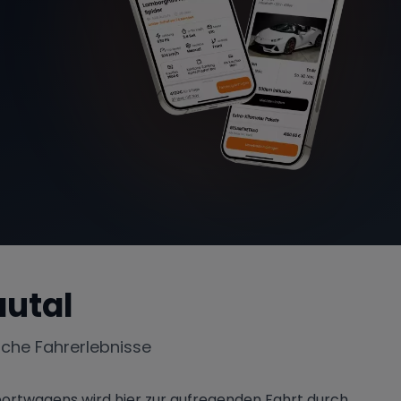
utal
iche Fahrerlebnisse
 Sportwagens wird hier zur aufregenden Fahrt durch