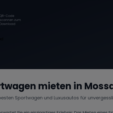
QR-Code
scannen zum
Download
rtwagen mieten in
Mossa
besten Sportwagen und Luxusautos für unvergessl
rwartet Sie ein einzigartiges Erlebnis: Das Mieten eines