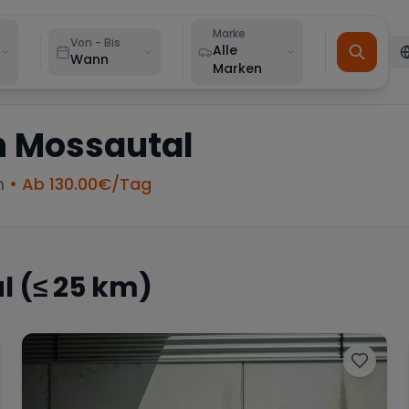
Marke
Von - Bis
Alle
Wann
Marken
n
Mossautal
m
• Ab
130.00
€/Tag
l
(≤ 25 km)