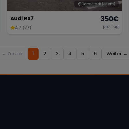
Darmstadt
(33 km)
350
€
Audi RS7
pro Tag
4.7 (27)
1
← Zurück
2
3
4
5
6
Weiter →