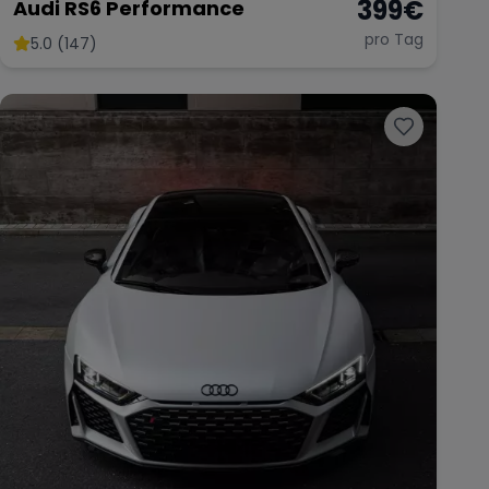
399
€
Audi RS6 Performance
pro Tag
5.0 (147)