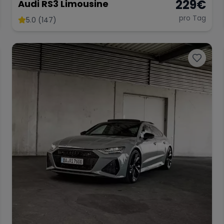
229
€
Audi RS3 Limousine
pro Tag
5.0 (147)