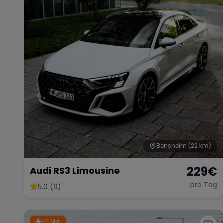
Bensheim
(22 km)
229
€
Audi RS3 Limousine
pro Tag
5.0 (9)
~11 Min