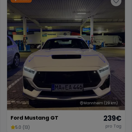
Mannheim
(29 km)
239
€
Ford Mustang GT
pro Tag
5.0 (13)