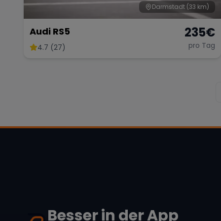
Darmstadt
(33 km)
235
€
Audi RS5
pro Tag
4.7 (27)
Besser in der App