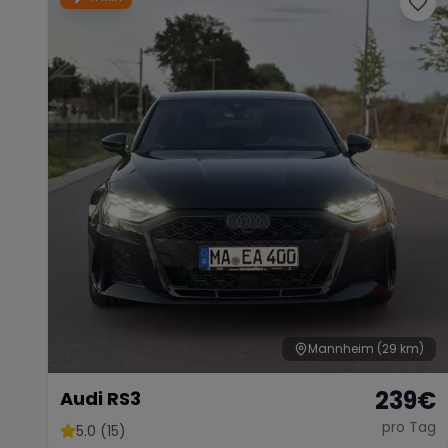
Mannheim
(29 km)
239
€
Audi RS3
pro Tag
5.0 (15)