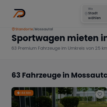
Wo
Stadt
wählen
Standorte
/
Mossautal
Sportwagen mieten i
63
Premium Fahrzeuge im Umkreis von 25 k
63
Fahrzeuge in
Mossauta
~44 Min