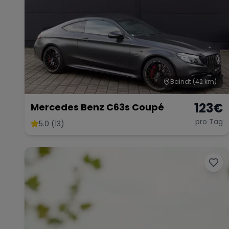
Baindt
(42 km)
123
€
Mercedes Benz C63s Coupé
pro Tag
5.0 (13)