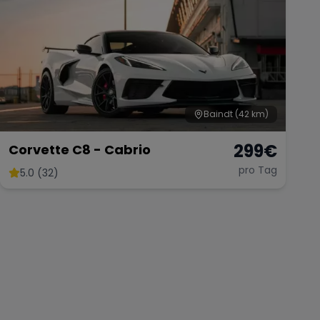
Baindt
(42 km)
299
€
Corvette C8 - Cabrio
pro Tag
5.0 (32)