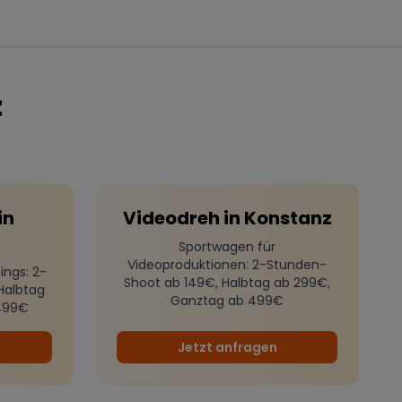
z
in
Videodreh
in
Konstanz
Sportwagen für
Videoproduktionen
: 2-Stunden-
ings
: 2-
Shoot ab 149€, Halbtag ab 299€,
Halbtag
Ganztag ab 499€
499€
Jetzt anfragen