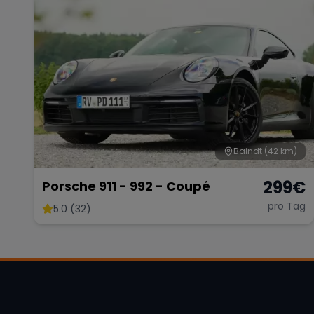
Baindt
(42 km)
299
€
Porsche 911 - 992 - Coupé
pro Tag
5.0 (32)