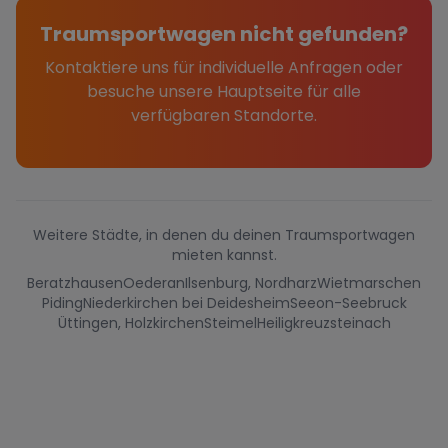
Traumsportwagen nicht gefunden?
Kontaktiere uns für individuelle Anfragen oder
besuche unsere Hauptseite für alle
verfügbaren Standorte.
Weitere Städte, in denen du deinen Traumsportwagen
mieten kannst.
Beratzhausen
Oederan
Ilsenburg, Nordharz
Wietmarschen
Piding
Niederkirchen bei Deidesheim
Seeon-Seebruck
Üttingen, Holzkirchen
Steimel
Heiligkreuzsteinach