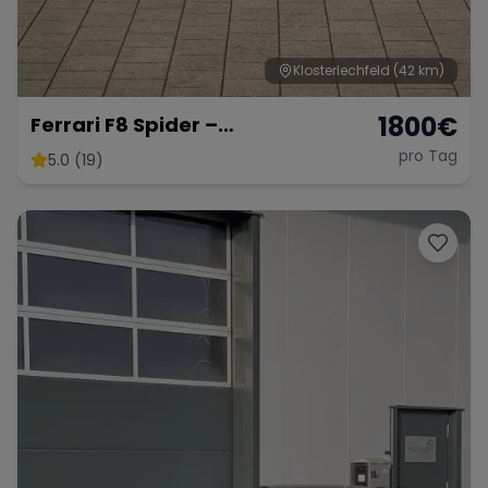
Klosterlechfeld
(42 km)
1800
€
Ferrari F8 Spider –
Atemberaubendes Cabrio
pro Tag
5.0 (19)