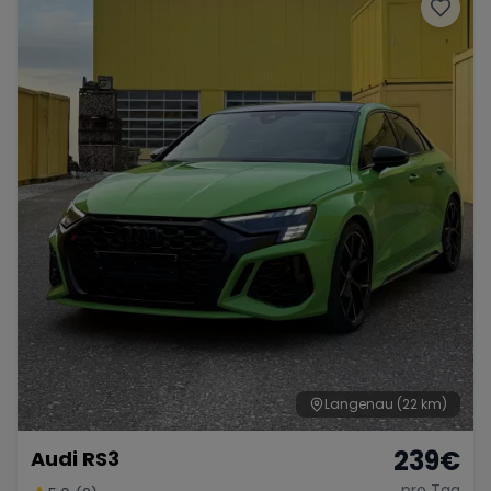
Porsche
Lamborghini
Ferrari
Wann
Zeitraum wählen
McLaren
Ford
Jaguar
Tesla
Chevrolet
Dodge
Bentley
Rolls Royce
Aston Martin
Langenau
(22 km)
239
€
Audi RS3
Bugatti
Lotus
Maserati
pro Tag