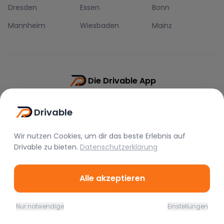
Dresden
Essen
Bonn
Mannheim
Wiesbaden
Mainz
Die Drivable App
Push-Benachrichtigungen
Drivable
Direkt-Chat
Schnellere Buchung
Wir nutzen Cookies, um dir das beste Erlebnis auf
Drivable
zu bieten.
Datenschutzerklärung
Alle akzeptieren
©
2026
Drivable.
Alle Rechte vorbehalten.
Nur notwendige
Einstellungen
Home
Favoriten
Mieten
Chat
Profil