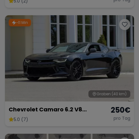
5.0 (2)
~11 Min
Range Rover
Corvette
Graben
(40 km)
250
€
Chevrolet Camaro 6.2 V8
Customkingz
pro Tag
5.0 (7)