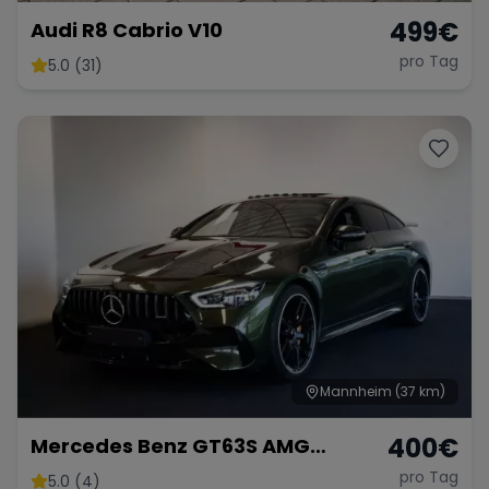
499
€
Audi R8 Cabrio V10
pro Tag
5.0 (31)
Mannheim
(37 km)
400
€
Mercedes Benz GT63S AMG
FACELIFT
pro Tag
5.0 (4)