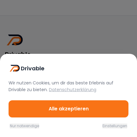
Drivable
Rent A Feeling
Drivable
Nützliche Links
Wir nutzen Cookies, um dir das beste Erlebnis auf
Drivable
zu bieten.
Datenschutzerklärung
Vermieter werden
FAQ
Instagram
Alle akzeptieren
TikTok
Nur notwendige
Einstellungen
Rechtliches
Home
Favoriten
Mieten
Chat
Profil