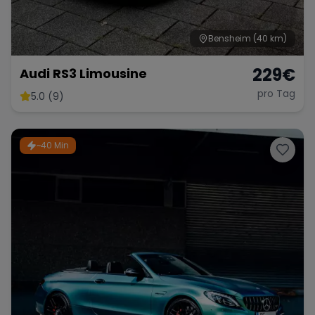
Bensheim
(40 km)
229
€
Audi RS3 Limousine
pro Tag
5.0 (9)
~40 Min