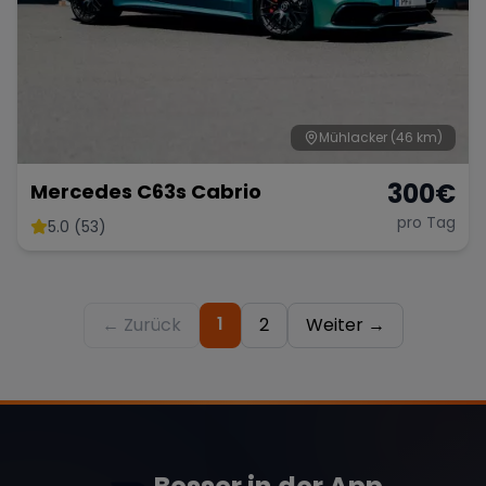
Mühlacker
(46 km)
300
€
Mercedes C63s Cabrio
pro Tag
5.0 (53)
1
← Zurück
2
Weiter →