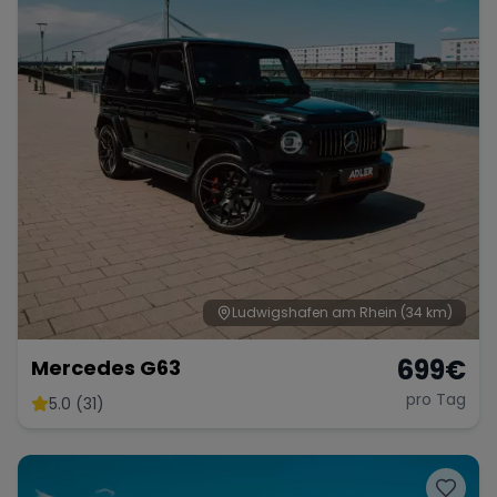
Ludwigshafen am Rhein
(34 km)
699
€
Mercedes G63
pro Tag
5.0 (31)