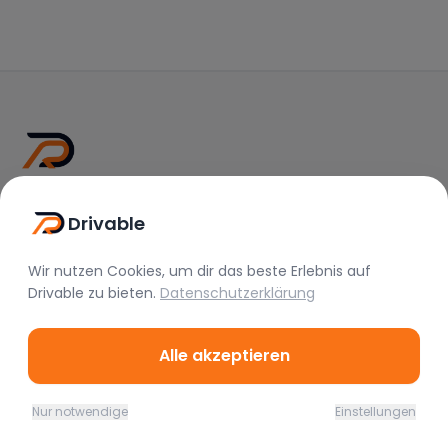
Drivable
Drivable
Rent A Feeling
Wir nutzen Cookies, um dir das beste Erlebnis auf
Nützliche Links
Drivable
zu bieten.
Datenschutzerklärung
Vermieter werden
FAQ
Alle akzeptieren
Instagram
TikTok
Nur notwendige
Einstellungen
Home
Favoriten
Mieten
Chat
Profil