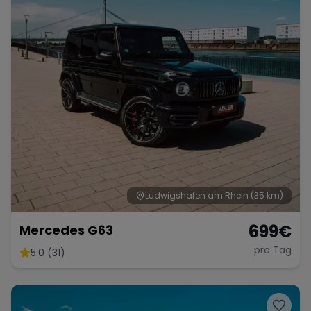
Ludwigshafen am Rhein
(35 km)
699
€
Mercedes G63
pro Tag
5.0 (31)