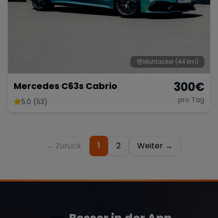
Mühlacker
(44 km)
300
€
Mercedes C63s Cabrio
pro Tag
5.0 (53)
1
← Zurück
2
Weiter →