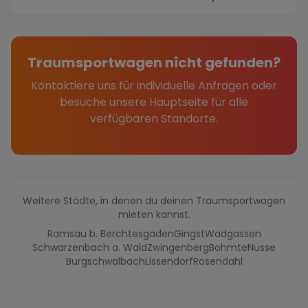
Alpen...
Traumsportwagen nicht gefunden?
Kontaktiere uns für individuelle Anfragen oder
besuche unsere Hauptseite für alle
verfügbaren Standorte.
Weitere Städte, in denen du deinen Traumsportwagen
mieten kannst.
Ramsau b. Berchtesgaden
Gingst
Wadgassen
Schwarzenbach a. Wald
Zwingenberg
Bohmte
Nusse
Burgschwalbach
Lissendorf
Rosendahl