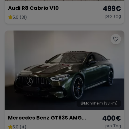
499
€
Audi R8 Cabrio V10
pro Tag
5.0 (31)
Mannheim
(38 km)
400
€
Mercedes Benz GT63S AMG
FACELIFT
pro Tag
5.0 (4)