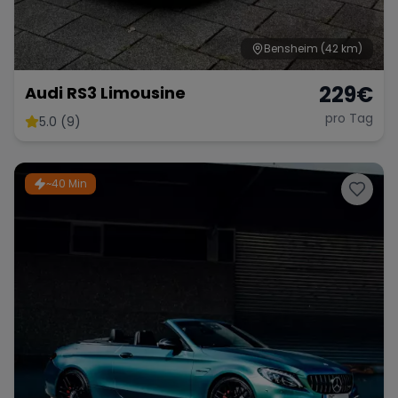
Bensheim
(42 km)
229
€
Audi RS3 Limousine
pro Tag
5.0 (9)
~40 Min