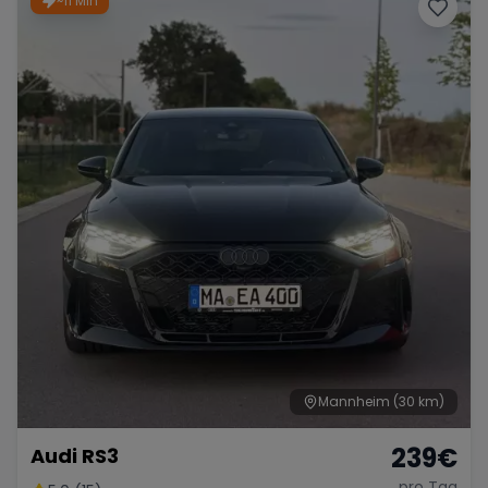
~11 Min
Porsche
Lamborghini
Ferrari
Wann
Zeitraum wählen
McLaren
Ford
Jaguar
Tesla
Chevrolet
Dodge
Bentley
Rolls Royce
Aston Martin
Mannheim
(30 km)
239
€
Audi RS3
Bugatti
Lotus
Maserati
pro Tag