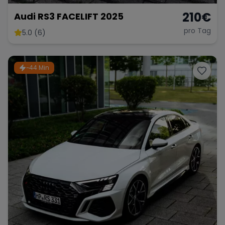
210
€
Audi RS3 FACELIFT 2025
pro Tag
5.0 (6)
~44 Min