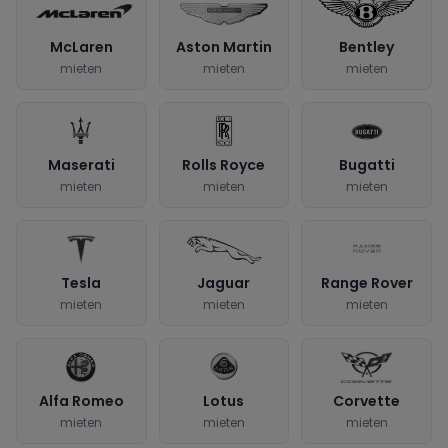
McLaren
Aston Martin
Bentley
mieten
mieten
mieten
Maserati
Rolls Royce
Bugatti
mieten
mieten
mieten
Tesla
Jaguar
Range Rover
mieten
mieten
mieten
Alfa Romeo
Lotus
Corvette
mieten
mieten
mieten