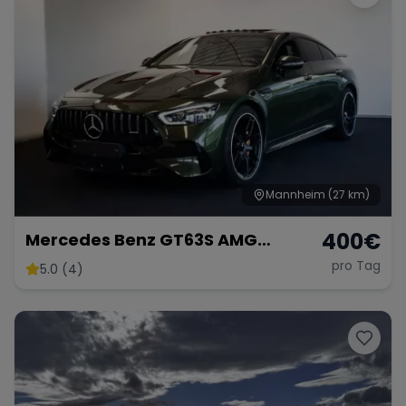
Mannheim
(27 km)
400
€
Mercedes Benz GT63S AMG
FACELIFT
pro Tag
5.0 (4)