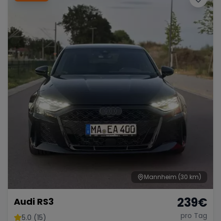
Mannheim
(30 km)
239
€
Audi RS3
pro Tag
5.0 (15)