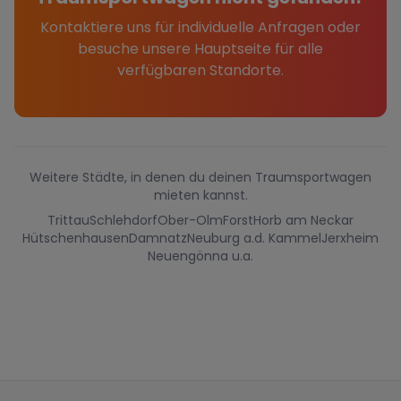
Kontaktiere uns für individuelle Anfragen oder
besuche unsere Hauptseite für alle
verfügbaren Standorte.
Weitere Städte, in denen du deinen Traumsportwagen
mieten kannst.
Trittau
Schlehdorf
Ober-Olm
Forst
Horb am Neckar
Hütschenhausen
Damnatz
Neuburg a.d. Kammel
Jerxheim
Neuengönna u.a.