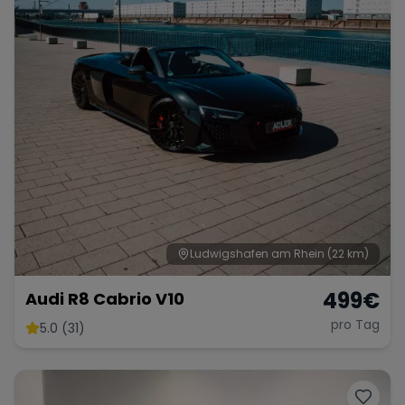
Ludwigshafen am Rhein
(22 km)
499
€
Audi R8 Cabrio V10
pro Tag
5.0 (31)