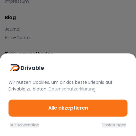
Impressum
Blog
Journal
Hilfe-Center
Zahlungsmethoden
Drivable
Wir nutzen Cookies, um dir das beste Erlebnis auf
Drivable
zu bieten.
Datenschutzerklärung
Marken
Alle akzeptieren
BMW
Mercedes
Audi
Porsche
Lamborghini
Ferrari
Nur notwendige
Einstellungen
Home
Favoriten
Mieten
Chat
Profil
McLaren
Tesla
Range Rover