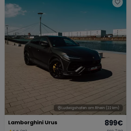
Porsche
Lamborghini
Ferrari
Wann
Zeitraum wählen
McLaren
Ford
Jaguar
Tesla
Chevrolet
Dodge
Bentley
Rolls Royce
Aston Martin
Ludwigshafen am Rhein
(22 km)
899
€
Lamborghini Urus
Bugatti
Lotus
Maserati
pro Tag