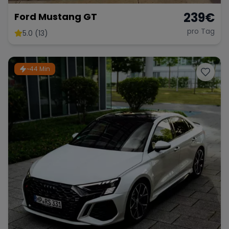
239
€
Ford Mustang GT
pro Tag
5.0 (13)
~44 Min