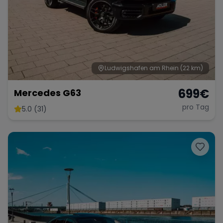
Ludwigshafen am Rhein
(22 km)
699
€
Mercedes G63
pro Tag
5.0 (31)