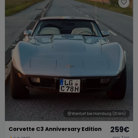
Porsche
Lamborghini
Ferrari
Wann
Zeitraum wählen
McLaren
Ford
Jaguar
Tesla
Chevrolet
Dodge
Bentley
Rolls Royce
Aston Martin
Wentorf bei Hamburg
(31 km)
259
€
Corvette C3 Anniversary Edition
Bugatti
Lotus
Maserati
pro Tag