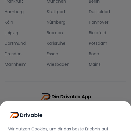
Frankfurt
München
Berlin
Hamburg
Stuttgart
Düsseldorf
Köln
Nürnberg
Hannover
Leipzig
Bremen
Bielefeld
Dortmund
Karlsruhe
Potsdam
Dresden
Essen
Bonn
Mannheim
Wiesbaden
Mainz
Die Drivable App
Push-Benachrichtigungen
Drivable
Direkt-Chat
Schnellere Buchung
Wir nutzen Cookies, um dir das beste Erlebnis auf