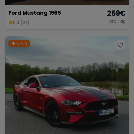
259
€
Ford Mustang 1965
pro Tag
5.0 (37)
~6 Min