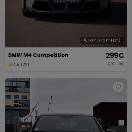
Hamburg
(44 km)
299
€
BMW M4 Competition
pro Tag
4.8 (22)