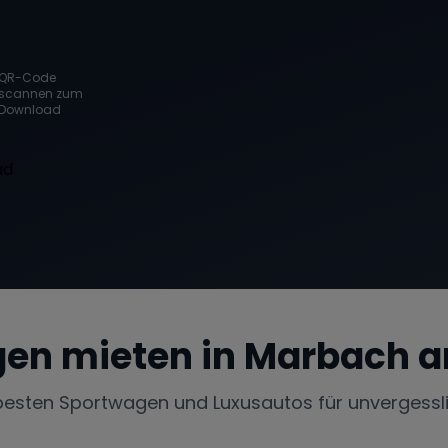
QR-Code
scannen zum
Download
en mieten in
Marbach a
besten Sportwagen und Luxusautos für unvergessl