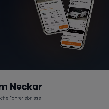
m Neckar
iche Fahrerlebnisse