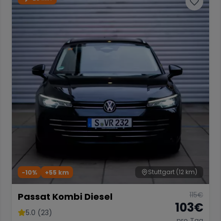
Stuttgart
(12 km)
-10%
+
55
km
115
€
Passat Kombi Diesel
103
€
5.0 (23)
pro Tag