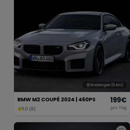
Waiblingen
(5 km)
199
€
BMW M2 COUPÉ 2024 | 460PS
pro Tag
5.0 (8)