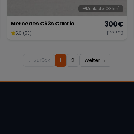
Mühlacker
(33 km)
300
€
Mercedes C63s Cabrio
pro Tag
5.0 (53)
1
← Zurück
2
Weiter →