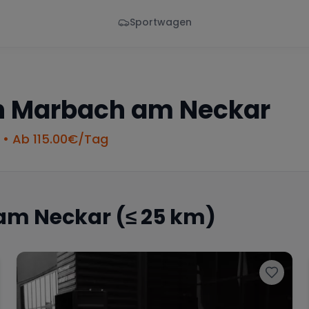
Sportwagen
Von - Bis
Marke
en
Wann
Alle Marken
n
Marbach am Neckar
• Ab
115.00
€/Tag
am Neckar
(≤ 25 km)