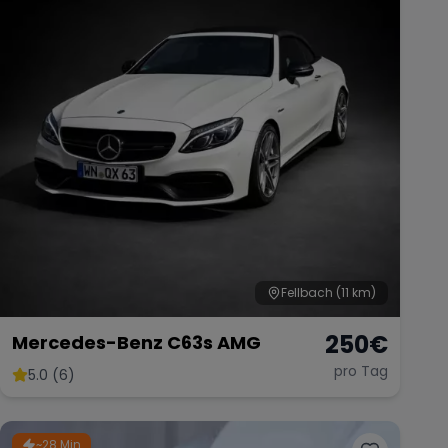
Fellbach
(11 km)
250
€
Mercedes-Benz C63s AMG
pro Tag
5.0 (6)
~28 Min