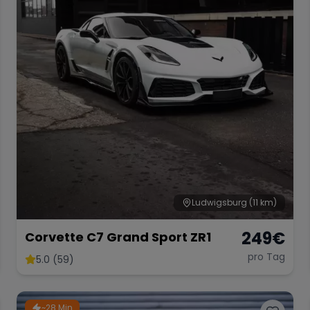
Ludwigsburg
(11 km)
249
€
Corvette C7 Grand Sport ZR1
pro Tag
5.0 (59)
~28 Min