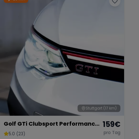
Stuttgart
(17 km)
159
€
Golf GTi Clubsport Performance
Paket
pro Tag
5.0 (23)