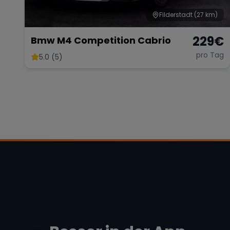
Filderstadt
(27 km)
229
€
Bmw M4 Competition Cabrio
pro Tag
5.0 (5)