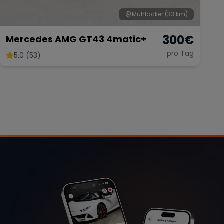
Mühlacker
(33 km)
300
€
Mercedes AMG GT43 4matic+
pro Tag
5.0 (53)