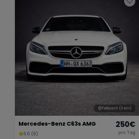
Fellbach
(11 km)
250
€
Mercedes-Benz C63s AMG
pro Tag
5.0 (6)