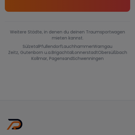
Weitere Städte, in denen du deinen Traumsportwagen
mieten kannst.
Sülzetal
Pfullendorf
Lauchhammer
Warngau
Zeitz, Gutenborn u.a.
Brigachtal
Lonnerstadt
Obersüßbach
Kollmar, Pagensand
Schwenningen