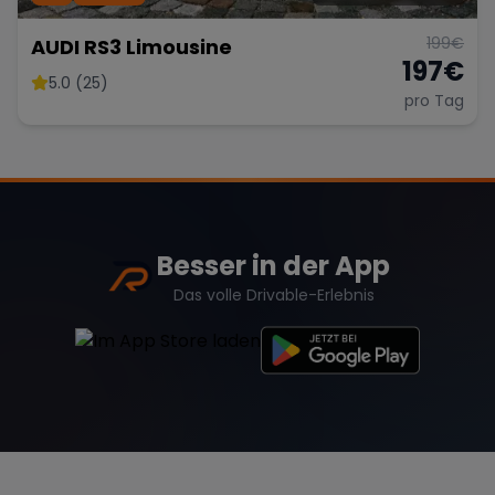
199
€
AUDI RS3 Limousine
197
€
5.0 (25)
pro Tag
Besser in der App
Das volle Drivable-Erlebnis