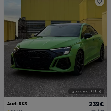
Porsche
Lamborghini
Ferrari
Wann
Zeitraum wählen
McLaren
Ford
Jaguar
Tesla
Chevrolet
Dodge
Bentley
Rolls Royce
Aston Martin
Langenau
(8 km)
239
€
Audi RS3
Bugatti
Lotus
Maserati
pro Tag