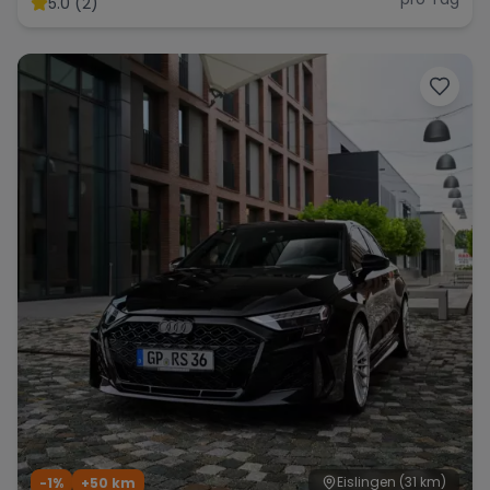
5.0 (2)
Range Rover
Corvette
Eislingen
(31 km)
-1%
+
50
km