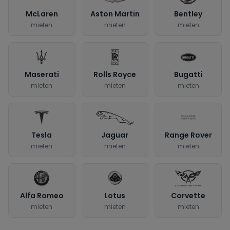
McLaren
Aston Martin
Bentley
mieten
mieten
mieten
Maserati
Rolls Royce
Bugatti
mieten
mieten
mieten
Tesla
Jaguar
Range Rover
mieten
mieten
mieten
Alfa Romeo
Lotus
Corvette
mieten
mieten
mieten