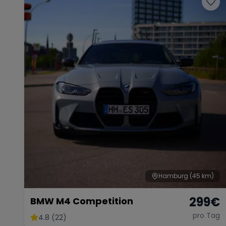
Hamburg
(45 km)
299
€
BMW M4 Competition
pro Tag
4.8 (22)