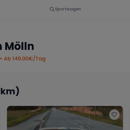
Sportwagen
Von - Bis
Marke
en
Wann
Alle Marken
n
Mölln
• Ab
149.00
€/Tag
5 km)