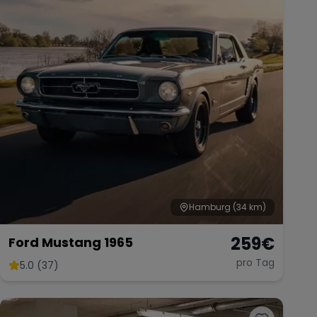
Hamburg
(34 km)
259
€
Ford Mustang 1965
pro Tag
5.0 (37)