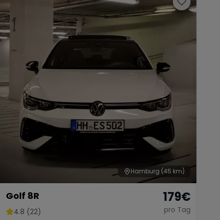
Hamburg
(45 km)
179
€
Golf 8R
pro Tag
4.8 (22)