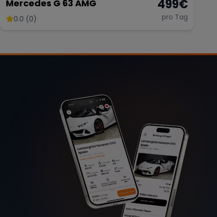
499
€
Mercedes G 63 AMG
pro Tag
0.0 (0)