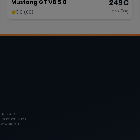
249
€
Mustang GT V8 5.0
pro Tag
5.0 (60)
QR-Code
scannen zum
Download