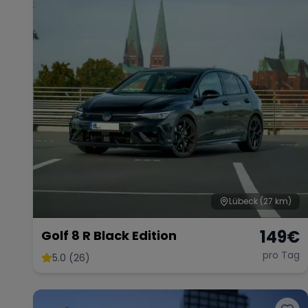
Lübeck
(27 km)
149
€
Golf 8 R Black Edition
pro Tag
5.0 (26)