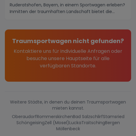
Ruderatshofen, Bayern, in einem Sportwagen erleben?
Inmitten der traumhaften Landschaft bietet die
Region ...
Traumsportwagen nicht gefunden?
Kontaktiere uns für individuelle Anfragen oder
besuche unsere Hauptseite für alle
verfügbaren Standorte.
Weitere Städte, in denen du deinen Traumsportwagen
mieten kannst.
Oberaudorf
Rommerskirchen
Bad Salzschlirf
Stamsried
Schöngeising
Zell (Mosel)
Lucka
Traitsching
Bergen
Möllenbeck