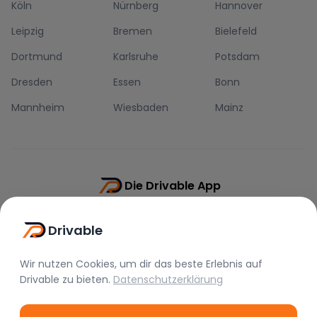
Köln
Nürnberg
Hannover
Leipzig
Bremen
Bielefeld
Dortmund
Karlsruhe
Potsdam
Dresden
Essen
Bonn
Mannheim
Wiesbaden
Mainz
Die Drivable App
Push-Benachrichtigungen
Drivable
Direkt-Chat
Schnellere Buchung
Wir nutzen Cookies, um dir das beste Erlebnis auf
Drivable
zu bieten.
Datenschutzerklärung