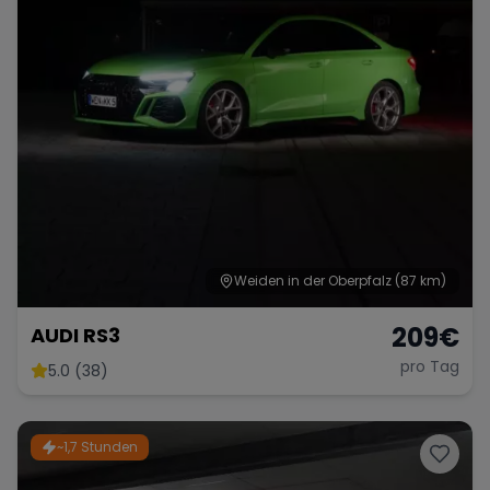
Weiden in der Oberpfalz
(87 km)
209
€
AUDI RS3
pro Tag
5.0 (38)
~1,7 Stunden