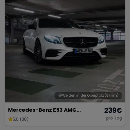
Weiden in der Oberpfalz
(87 km)
239
€
Mercedes-Benz E53 AMG
Performance
pro Tag
5.0 (38)