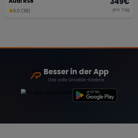
349
€
Audi RS6
pro Tag
5.0 (38)
Besser in der App
Das volle Drivable-Erlebnis