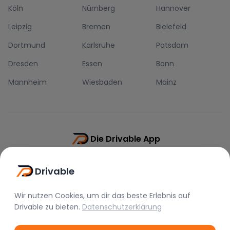
Köln
Nürnberg
Hannover
Leipzig
Bremen
Bielefeld
Dortmund
Karlsruhe
Potsdam
Dresden
Essen
Bonn
Mannheim
Wiesbaden
Mainz
Die Drivable App
Push-Benachrichtigungen
Drivable
Direkt-Chat
Schnellere Buchung
Wir nutzen Cookies, um dir das beste Erlebnis auf
Drivable
zu bieten.
Datenschutzerklärung