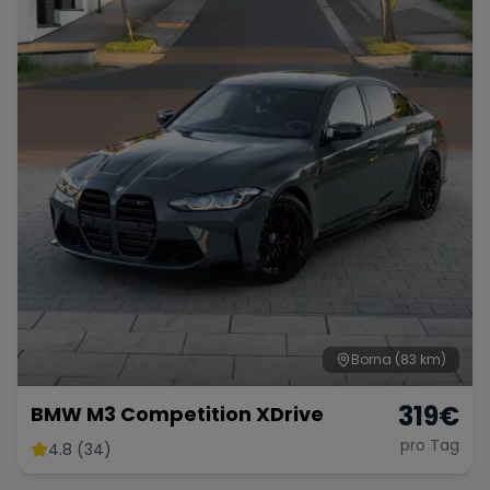
Borna
(83 km)
319
€
BMW M3 Competition XDrive
pro Tag
4.8 (34)