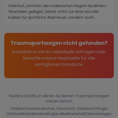
Steinfurt, inmitten der malerischen Region Nordrhein-
Westfalen gelegen, bietet nicht nur eine reizvolle
Kulisse für sportliche Abenteuer, sondern auch...
Traumsportwagen nicht gefunden?
Kontaktiere uns für individuelle Anfragen oder
besuche unsere Hauptseite für alle
verfügbaren Standorte.
Weitere Städte, in denen du deinen Traumsportwagen
mieten kannst.
Ohlsbach
Hankensbüttel, Obernholz, Dedelstorf
Gingst
Ohlstadt
Körle
Windeck
Rügland
Bell
Weitefeld
Oberriexingen