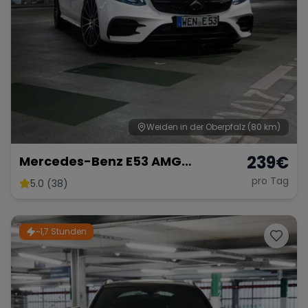
Weiden in der Oberpfalz
(80 km)
239
€
Mercedes-Benz E53 AMG
Performance
pro Tag
5.0 (38)
~1,7 Stunden