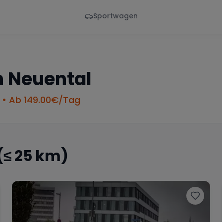
Sportwagen
Von - Bis
Marke
en
Wann
Alle Marken
n
Neuental
• Ab
149.00
€/Tag
(≤ 25 km)