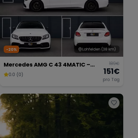
Lohfelden
(38 km)
-20%
189
€
Mercedes AMG C 43 4MATIC –
151
€
Sportliche Limousine
0.0 (0)
pro Tag