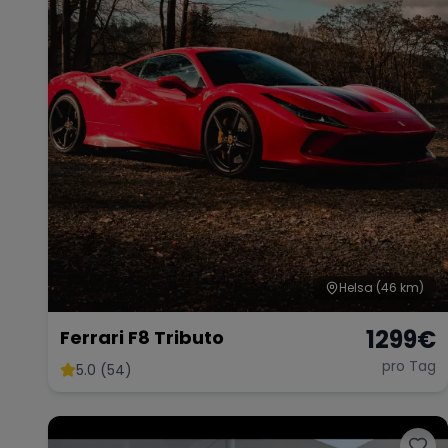
Helsa
(46 km)
1299
€
Ferrari F8 Tributo
pro Tag
5.0 (54)