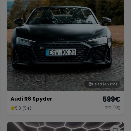
Helsa
(46 km)
599
€
Audi R8 Spyder
pro Tag
5.0 (54)