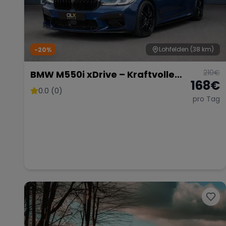
Lohfelden
(38 km)
-20%
210
€
BMW M550i xDrive – Kraftvolle
168
€
Limousine
0.0 (0)
pro Tag