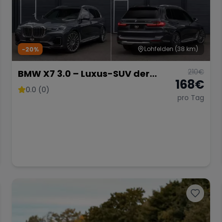
Lohfelden
(38 km)
-20%
210
€
BMW X7 3.0 – Luxus-SUV der
168
€
Extraklasse
0.0 (0)
pro Tag