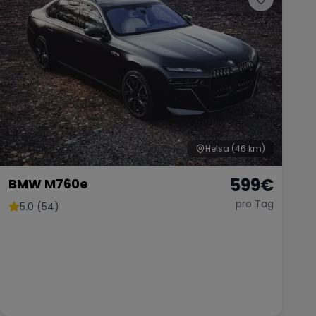
Helsa
(46 km)
599
€
BMW M760e
pro Tag
5.0 (54)