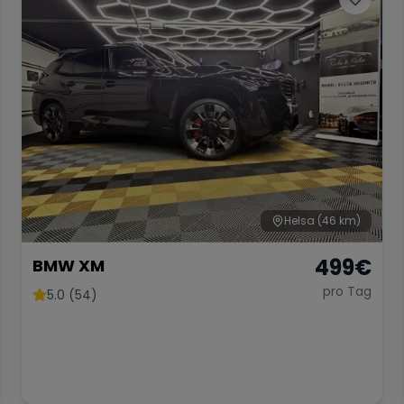
Helsa
(46 km)
499
€
BMW XM
pro Tag
5.0 (54)