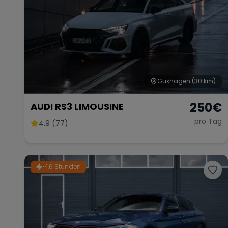
Guxhagen
(30 km)
250
€
AUDI RS3 LIMOUSINE
pro Tag
4.9 (77)
~1,6 Stunden