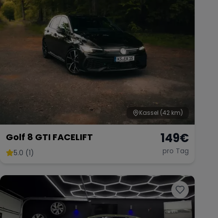
Kassel
(42 km)
149
€
Golf 8 GTI FACELIFT
pro Tag
5.0 (1)