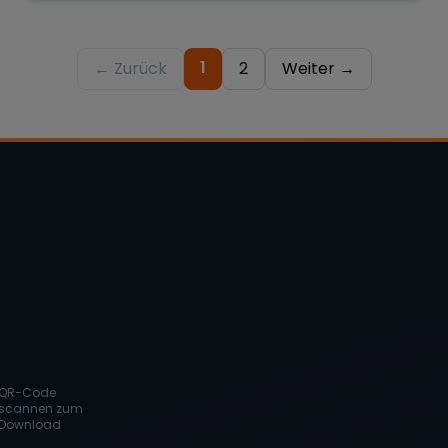
1
← Zurück
2
Weiter →
QR-Code
scannen zum
Download