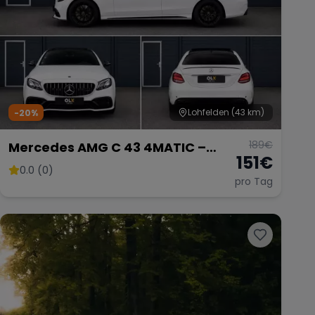
Lohfelden
(43 km)
-20%
189
€
Mercedes AMG C 43 4MATIC –
151
€
Sportliche Limousine
0.0 (0)
pro Tag