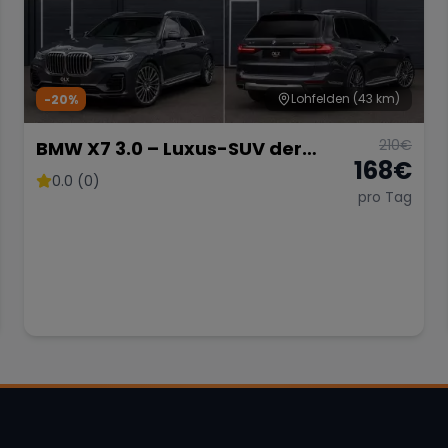
Lohfelden
(43 km)
-20%
210
€
BMW X7 3.0 – Luxus-SUV der
168
€
Extraklasse
0.0 (0)
pro Tag