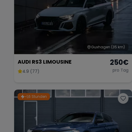
Guxhagen
(35 km)
250
€
AUDI RS3 LIMOUSINE
pro Tag
4.9 (77)
~1,6 Stunden