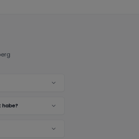
berg
t habe?