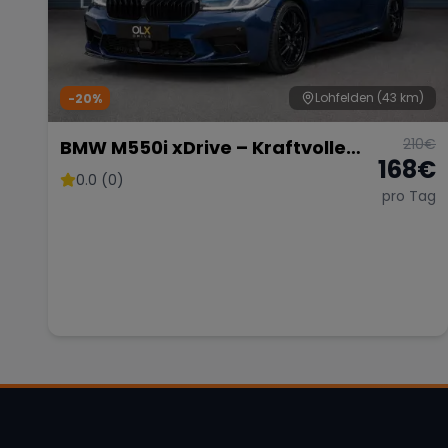
Lohfelden
(43 km)
-20%
210
€
BMW M550i xDrive – Kraftvolle
168
€
Limousine
0.0 (0)
pro Tag