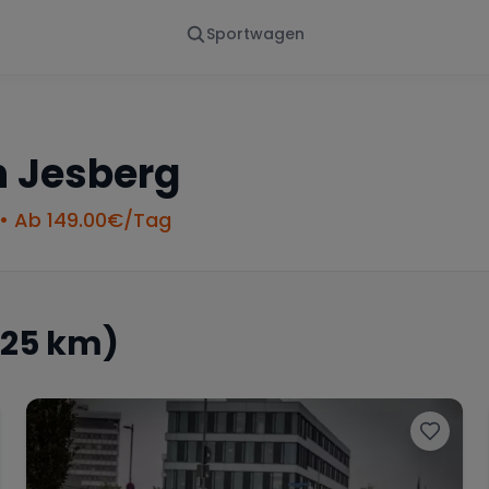
Sportwagen
Von - Bis
Marke
en
Wann
Alle Marken
n
Jesberg
• Ab
149.00
€/Tag
 25 km)