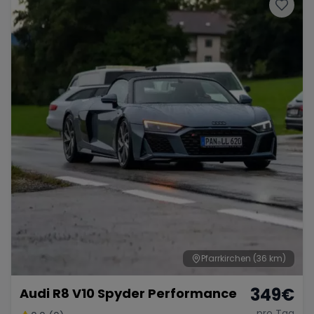
Porsche
Lamborghini
Ferrari
Wann
Zeitraum wählen
McLaren
Ford
Jaguar
Tesla
Chevrolet
Dodge
Bentley
Rolls Royce
Aston Martin
Pfarrkirchen
(36 km)
349
€
Audi R8 V10 Spyder Performance
Bugatti
Lotus
Maserati
pro Tag