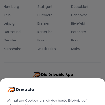
Hamburg
Stuttgart
Düsseldorf
Köln
Nürnberg
Hannover
Leipzig
Bremen
Bielefeld
Dortmund
Karlsruhe
Potsdam
Dresden
Essen
Bonn
Mannheim
Wiesbaden
Mainz
Die Drivable App
Push-Benachrichtigungen
Drivable
Direkt-Chat
Schnellere Buchung
Wir nutzen Cookies, um dir das beste Erlebnis auf