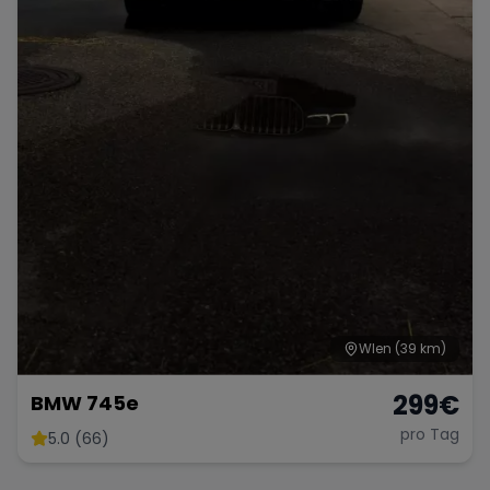
WIen
(39 km)
299
€
BMW 745e
pro Tag
5.0 (66)