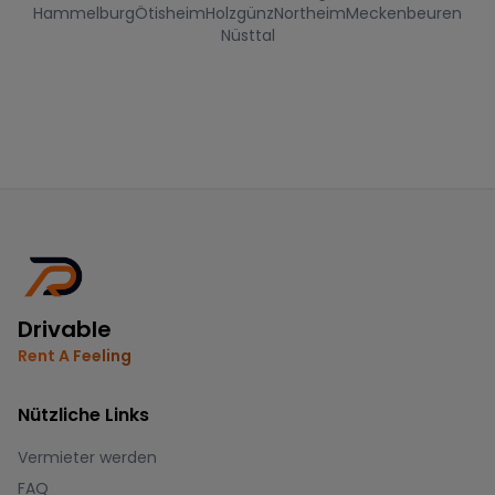
Hammelburg
Ötisheim
Holzgünz
Northeim
Meckenbeuren
Nüsttal
Drivable
Rent A Feeling
Nützliche Links
Vermieter werden
FAQ