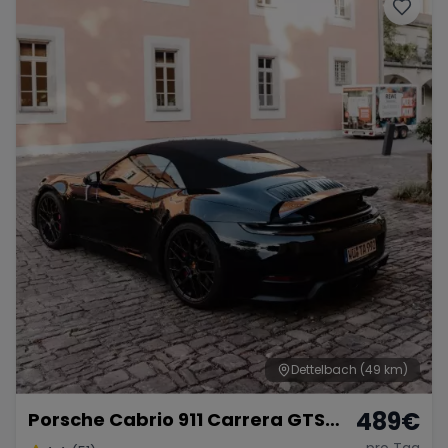
Porsche
Lamborghini
Ferrari
Wann
Zeitraum wählen
McLaren
Ford
Jaguar
Tesla
Chevrolet
Dodge
Bentley
Rolls Royce
Aston Martin
Dettelbach
(49 km)
489
€
Porsche Cabrio 911 Carrera GTS
Bugatti
Lotus
Maserati
mieten
pro Tag