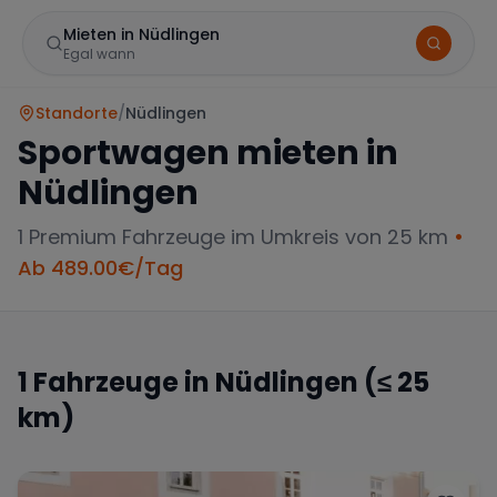
Mieten in Nüdlingen
Egal wann
Standorte
/
Nüdlingen
Sportwagen mieten in
Nüdlingen
1
Premium Fahrzeuge im Umkreis von 25 km
•
Ab
489.00
€/Tag
Marke
1
Fahrzeuge in
Nüdlingen
(≤ 25
km)
Mercedes
BMW
Audi