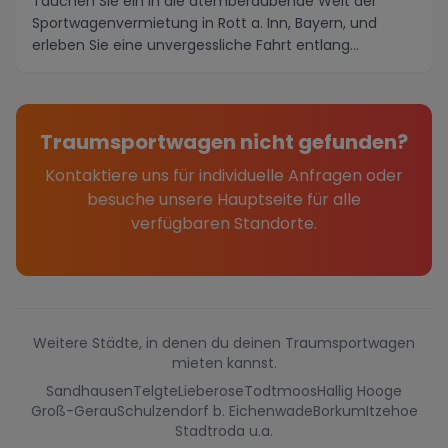
Tauchen Sie ein in die atemberaubende Welt der
Sportwagenvermietung in Rott a. Inn, Bayern, und
erleben Sie eine unvergessliche Fahrt entlang
malerisc...
Traumsportwagen nicht gefunden?
Kontaktiere uns für individuelle Anfragen oder
besuche unsere Hauptseite für alle
verfügbaren Standorte.
Weitere Städte, in denen du deinen Traumsportwagen
mieten kannst.
Sandhausen
Telgte
Lieberose
Todtmoos
Hallig Hooge
Groß-Gerau
Schulzendorf b. Eichenwade
Borkum
Itzehoe
Stadtroda u.a.