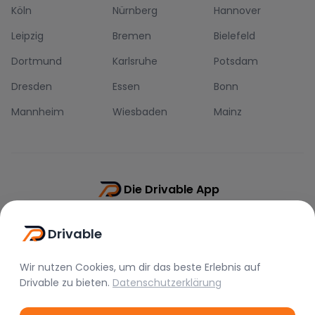
Köln
Nürnberg
Hannover
Leipzig
Bremen
Bielefeld
Dortmund
Karlsruhe
Potsdam
Dresden
Essen
Bonn
Mannheim
Wiesbaden
Mainz
Die Drivable App
Push-Benachrichtigungen
Drivable
Direkt-Chat
Schnellere Buchung
Wir nutzen Cookies, um dir das beste Erlebnis auf
Drivable
zu bieten.
Datenschutzerklärung