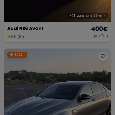
Braunshorn
(39 km)
400
€
Audi RS6 Avant
pro Tag
5.0 (51)
~32 Min