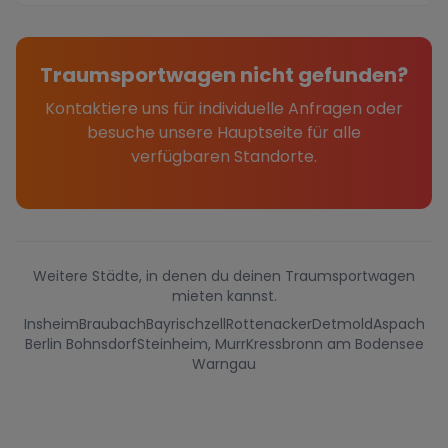
Traumsportwagen nicht gefunden?
Kontaktiere uns für individuelle Anfragen oder
besuche unsere Hauptseite für alle
verfügbaren Standorte.
Weitere Städte, in denen du deinen Traumsportwagen
mieten kannst.
Insheim
Braubach
Bayrischzell
Rottenacker
Detmold
Aspach
Berlin Bohnsdorf
Steinheim, Murr
Kressbronn am Bodensee
Warngau