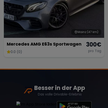
Mainz
(47 km)
300
€
Mercedes AMG E63s Sportwagen
pro Tag
0.0 (0)
Besser in der App
Das volle Drivable-Erlebnis