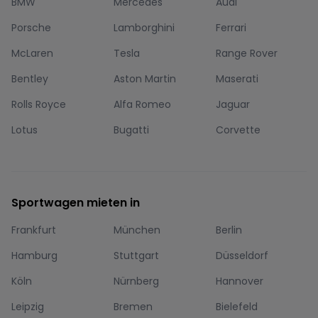
BMW
Mercedes
Audi
Porsche
Lamborghini
Ferrari
McLaren
Tesla
Range Rover
Bentley
Aston Martin
Maserati
Rolls Royce
Alfa Romeo
Jaguar
Lotus
Bugatti
Corvette
Sportwagen mieten in
Frankfurt
München
Berlin
Hamburg
Stuttgart
Düsseldorf
Köln
Nürnberg
Hannover
Leipzig
Bremen
Bielefeld