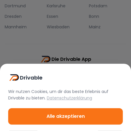
Dortmund
Karlsruhe
Potsdam
Dresden
Essen
Bonn
Mannheim
Wiesbaden
Mainz
Die Drivable App
Push-Benachrichtigungen
Drivable
Direkt-Chat
Schnellere Buchung
Wir nutzen Cookies, um dir das beste Erlebnis auf
Drivable
zu bieten.
Datenschutzerklärung
Alle akzeptieren
©
2026
Drivable.
Alle Rechte vorbehalten.