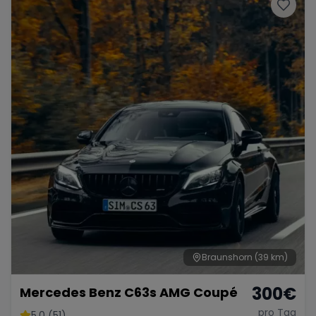
Porsche
Lamborghini
Ferrari
Wann
Zeitraum wählen
McLaren
Ford
Jaguar
Tesla
Chevrolet
Dodge
Bentley
Rolls Royce
Aston Martin
Braunshorn
(39 km)
300
€
Mercedes Benz C63s AMG Coupé
Bugatti
Lotus
Maserati
pro Tag
5.0 (51)