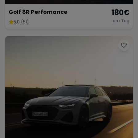
180
€
Golf 8R Perfomance
pro Tag
5.0 (51)