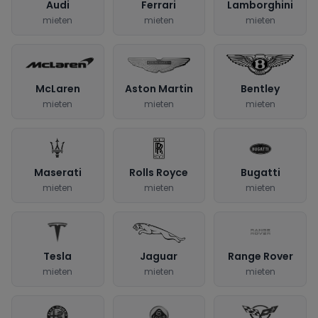
Audi
Ferrari
Lamborghini
mieten
mieten
mieten
McLaren
Aston Martin
Bentley
mieten
mieten
mieten
Maserati
Rolls Royce
Bugatti
mieten
mieten
mieten
Tesla
Jaguar
Range Rover
mieten
mieten
mieten