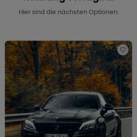
Porsche
Lamborghini
Ferrari
Hier sind die nächsten Optionen:
Wann
Zeitraum wählen
McLaren
Ford
Jaguar
Tesla
Chevrolet
Dodge
Bentley
Rolls Royce
Aston Martin
Bugatti
Lotus
Maserati