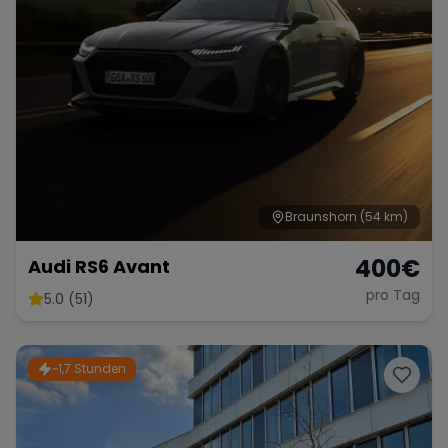
Braunshorn
(54 km)
400
€
Audi RS6 Avant
pro Tag
5.0 (51)
~1,7 Stunden