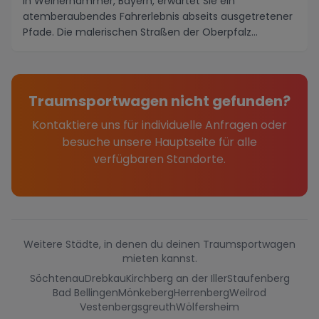
In Weiherhammer, Bayern, erwartet Sie ein
atemberaubendes Fahrerlebnis abseits ausgetretener
Pfade. Die malerischen Straßen der Oberpfalz
schlängeln s...
Traumsportwagen nicht gefunden?
Kontaktiere uns für individuelle Anfragen oder
besuche unsere Hauptseite für alle
verfügbaren Standorte.
Weitere Städte, in denen du deinen Traumsportwagen
mieten kannst.
Söchtenau
Drebkau
Kirchberg an der Iller
Staufenberg
Bad Bellingen
Mönkeberg
Herrenberg
Weilrod
Vestenbergsgreuth
Wölfersheim