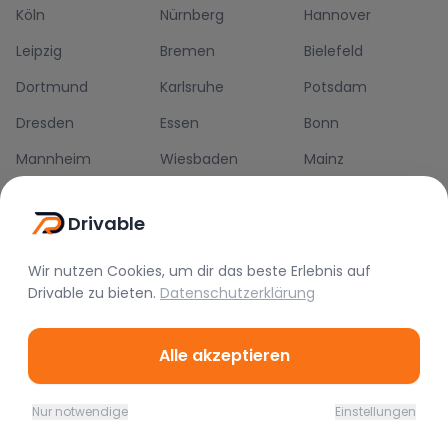
Köln
Nürnberg
Hannover
Leipzig
Bremen
Bielefeld
Dortmund
Karlsruhe
Potsdam
Dresden
Essen
Bonn
Mannheim
Wiesbaden
Mainz
Drivable
Die Drivable App
Wir nutzen Cookies, um dir das beste Erlebnis auf
Drivable
zu bieten.
Datenschutzerklärung
Push-Benachrichtigungen
Direkt-Chat
Schnellere Buchung
Alle akzeptieren
Nur notwendige
Einstellungen
Home
Favoriten
Mieten
Chat
Profil