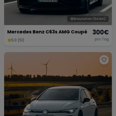
Braunshorn
(54 km)
Range Rover
Corvette
300
€
Mercedes Benz C63s AMG Coupé
pro Tag
5.0 (51)