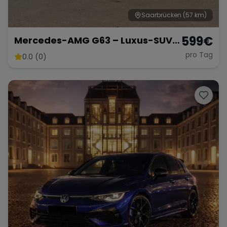
Saarbrücken
(57 km)
599
€
Mercedes-AMG G63 – Luxus-SUV
in Weiß Matt
pro Tag
0.0 (0)