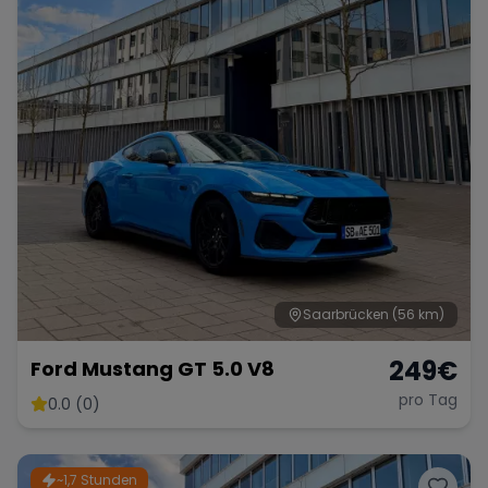
Saarbrücken
(56 km)
249
€
Ford Mustang GT 5.0 V8
pro Tag
0.0 (0)
~1,7 Stunden