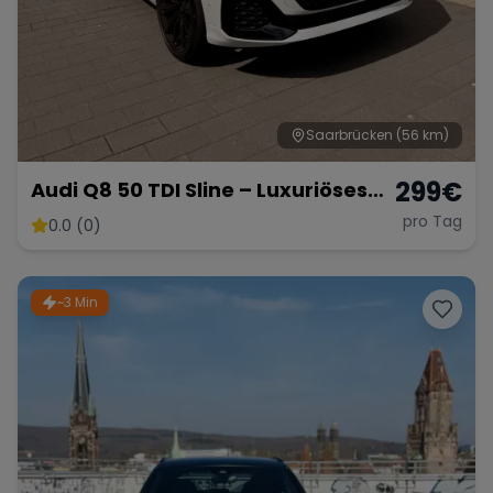
Saarbrücken
(56 km)
299
€
Audi Q8 50 TDI Sline – Luxuriöses
SUV mit 286 PS
pro Tag
0.0 (0)
~3 Min