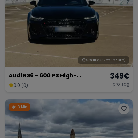
Saarbrücken
(57 km)
349
€
Audi RS6 – 600 PS High-
Performance Kombi
pro Tag
0.0 (0)
~3 Min