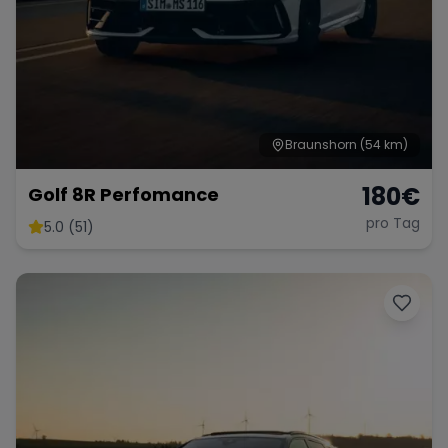
Braunshorn
(54 km)
180
€
Golf 8R Perfomance
pro Tag
5.0 (51)