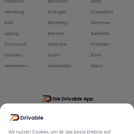
Frankfurt
München
Berlin
Hamburg
Stuttgart
Düsseldorf
Köln
Nürnberg
Hannover
Leipzig
Bremen
Bielefeld
Dortmund
Karlsruhe
Potsdam
Dresden
Essen
Bonn
Mannheim
Wiesbaden
Mainz
Die Drivable App
Push-Benachrichtigungen
Drivable
Direkt-Chat
Schnellere Buchung
Wir nutzen Cookies, um dir das beste Erlebnis auf