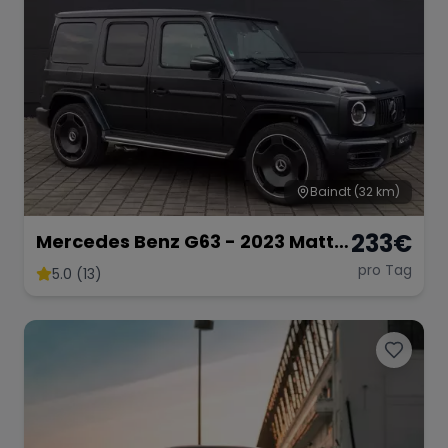
Range Rover
Corvette
Baindt
(32 km)
233
€
Mercedes Benz G63 - 2023 Matt
Schwarz
pro Tag
5.0 (13)