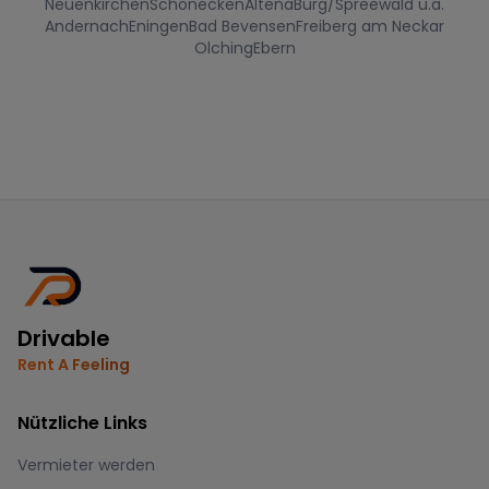
Neuenkirchen
Schönecken
Altena
Burg/Spreewald u.a.
Andernach
Eningen
Bad Bevensen
Freiberg am Neckar
Olching
Ebern
Drivable
Rent A Feeling
Nützliche Links
Vermieter werden