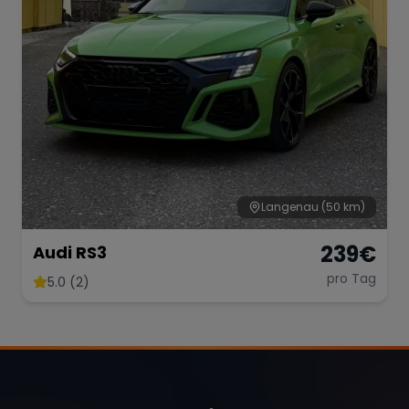
Langenau
(50 km)
239
€
Audi RS3
pro Tag
5.0 (2)