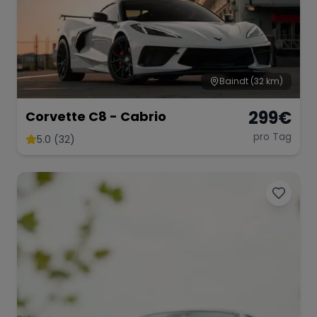
Baindt
(32 km)
299
€
Corvette C8 - Cabrio
pro Tag
5.0 (32)