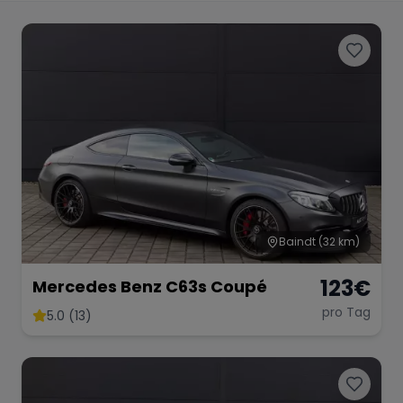
Porsche
Lamborghini
Ferrari
Wann
Zeitraum wählen
McLaren
Ford
Jaguar
Tesla
Chevrolet
Dodge
Baindt
(32 km)
123
€
Mercedes Benz C63s Coupé
Bentley
Rolls Royce
Aston Martin
pro Tag
5.0 (13)
Bugatti
Lotus
Maserati