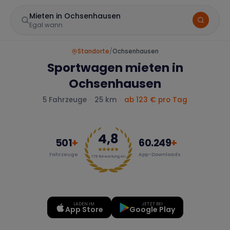
Mieten in Ochsenhausen
Egal wann
Standorte
/
Ochsenhausen
Sportwagen mieten in
Ochsenhausen
5
Fahrzeuge
·
25 km
·
ab
123
€ pro Tag
4,8
Marke
501
+
60.249
+
Fahrzeuge
App-Downloads
178
Bewertungen
Mercedes
BMW
Audi
LADEN IM
JETZT BEI
App Store
Google Play