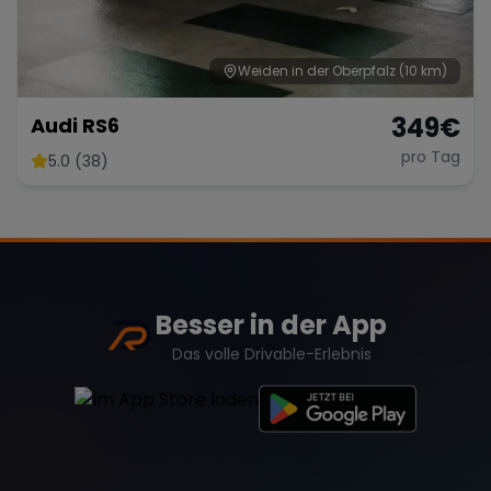
Weiden in der Oberpfalz
(10 km)
349
€
Audi RS6
pro Tag
5.0 (38)
Besser in der App
Das volle Drivable-Erlebnis