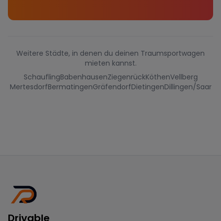
Weitere Städte, in denen du deinen Traumsportwagen
mieten kannst.
Schaufling
Babenhausen
Ziegenrück
Köthen
Vellberg
Mertesdorf
Bermatingen
Gräfendorf
Dietingen
Dillingen/Saar
Drivable