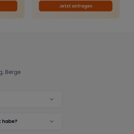
Jetzt anfragen
g, Berge
t habe?