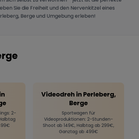
en Sie die Freiheit und den Nervenkitzel eines
Perleberg, Berge und Umgebung erleben!
erge
in
Videodreh
in
Perleberg,
ge
Berge
ings
: 2-
Sportwagen für
Halbtag
Videoproduktionen
: 2-Stunden-
499€
Shoot ab 149€, Halbtag ab 299€,
Ganztag ab 499€