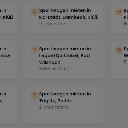
 in
Sportwagen mieten in
S
, Klüß
Karstädt, Dambeck, Klüß
P
13
km entfernt
15
 in
Sportwagen mieten in
S
ankow
Legde/Quitzöbel, Bad
W
Wilsnack
19
16
km entfernt
 in
Sportwagen mieten in
,
Triglitz, Putlitz
21
km entfernt