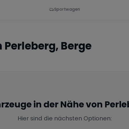
Sportwagen
Von - Bis
Marke
en
Wann
Alle Marken
n
Perleberg, Berge
hrzeuge in der Nähe von
Perle
Hier sind die nächsten Optionen: