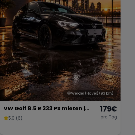
Werder (Havel)
(93 km)
179
€
VW Golf 8.5 R 333 PS mieten |
Akrapovič | 4Motion | Panorama |
pro Tag
5.0 (6)
AHK