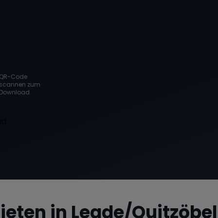
QR-Code
scannen zum
Download
ieten in
Legde/Quitzöbel