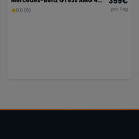
359
€
Mercedes-Benz GT63s AMG 4
Türer Coupé
pro Tag
0.0 (0)