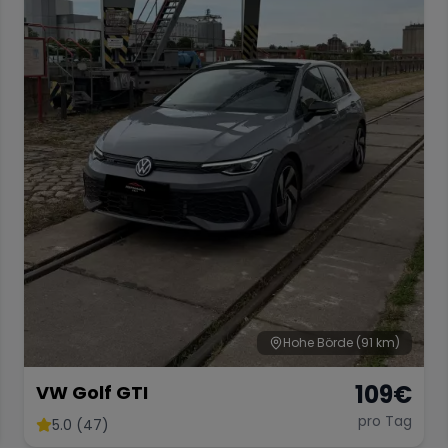
Hohe Börde
(91 km)
109
€
VW Golf GTI
pro Tag
5.0 (47)