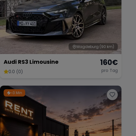
Magdeburg
(90 km)
160
€
Audi RS3 Limousine
pro Tag
0.0 (0)
~3 Min