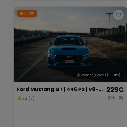
~3 Min
Werder (Havel)
(93 km)
229
€
Ford Mustang GT | 446 PS | V8-
Sound | American Muscle
pro Tag
5.0 (7)