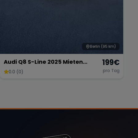
Berlin
(95 km)
199
€
Audi Q8 S-Line 2025 Mieten
Berlin⎹ hochzeitauto Mieten⎹
pro Tag
0.0 (0)
Langzeitmiete