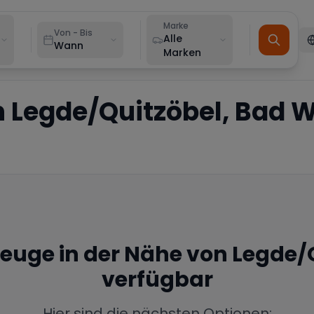
Marke
Von - Bis
Alle
Wann
Marken
n
Legde/Quitzöbel, Bad 
zeuge in der Nähe von
Legde/Q
verfügbar
Hier sind die nächsten Optionen: