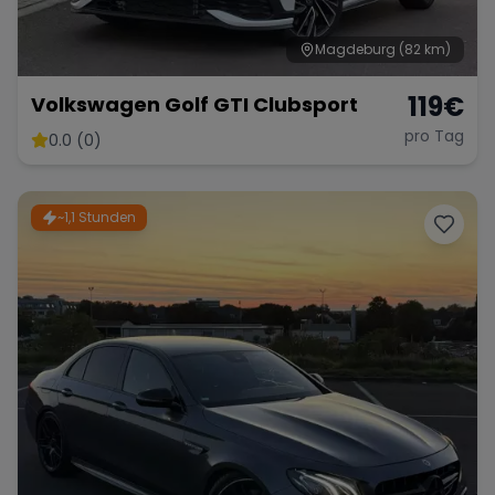
Magdeburg
(82 km)
Range Rover
Corvette
119
€
Volkswagen Golf GTI Clubsport
pro Tag
0.0 (0)
~1,1 Stunden