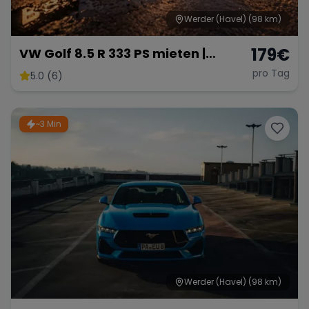
Werder (Havel)
(98 km)
179
€
VW Golf 8.5 R 333 PS mieten |
Akrapovič | 4Motion | Panorama |
pro Tag
5.0 (6)
AHK
~3 Min
Werder (Havel)
(98 km)