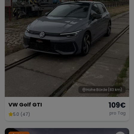
Hohe Börde
(83 km)
109
€
VW Golf GTI
pro Tag
5.0 (47)