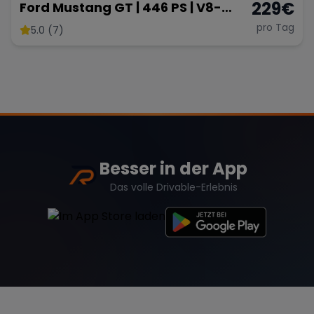
229
€
Ford Mustang GT | 446 PS | V8-
Sound | American Muscle
pro Tag
5.0 (7)
Besser in der App
Das volle Drivable-Erlebnis