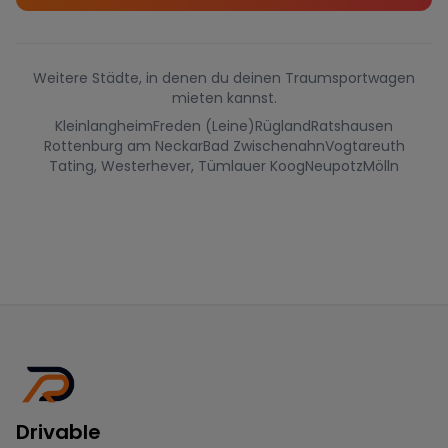
Weitere Städte, in denen du deinen Traumsportwagen
mieten kannst.
Kleinlangheim
Freden (Leine)
Rügland
Ratshausen
Rottenburg am Neckar
Bad Zwischenahn
Vogtareuth
Tating, Westerhever, Tümlauer Koog
Neupotz
Mölln
Drivable