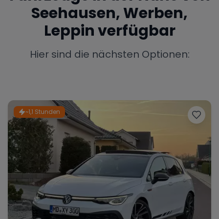
Seehausen, Werben,
Porsche
Lamborghini
Ferrari
Leppin
verfügbar
Wann
Zeitraum wählen
Hier sind die nächsten Optionen:
McLaren
Ford
Jaguar
~1,1 Stunden
Tesla
Chevrolet
Dodge
Bentley
Rolls Royce
Aston Martin
Bugatti
Lotus
Maserati