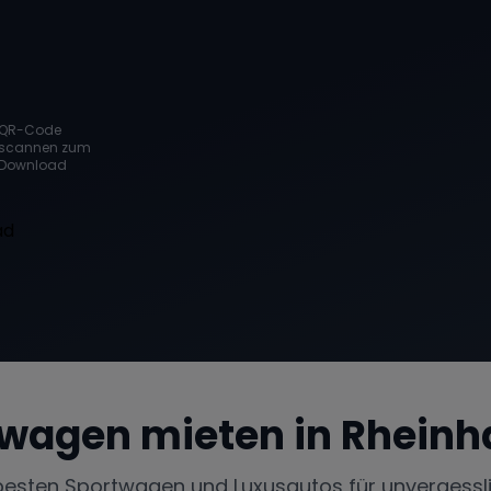
QR-Code
scannen zum
Download
wagen mieten in
Rheinh
besten Sportwagen und Luxusautos für unvergessl