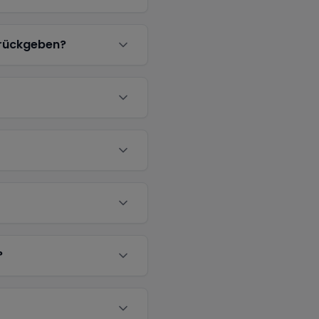
urückgeben?
?