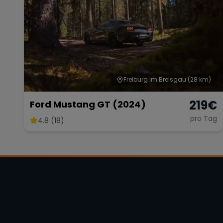
Freiburg im Breisgau
(28 km)
219
€
Ford Mustang GT (2024)
pro Tag
4.8 (18)