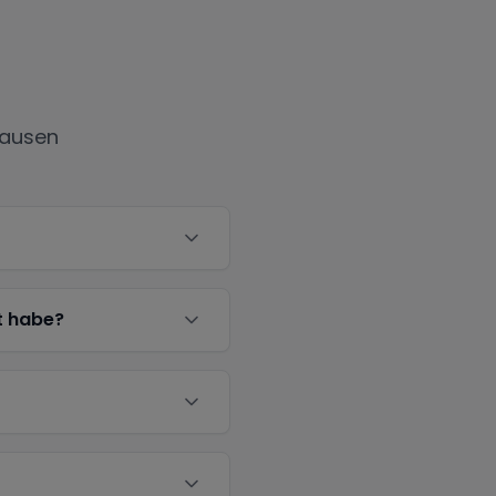
hausen
t habe?