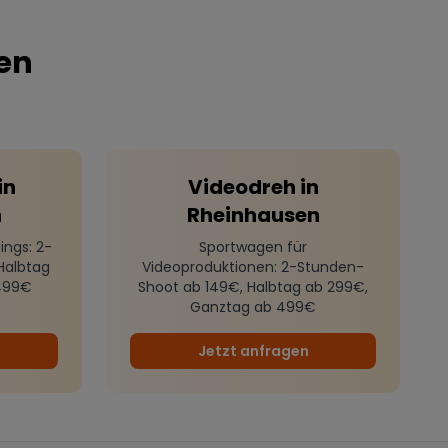
en
in
Videodreh
in
n
Rheinhausen
ings
: 2-
Sportwagen für
Halbtag
Videoproduktionen
: 2-Stunden-
499€
Shoot ab 149€, Halbtag ab 299€,
Ganztag ab 499€
Jetzt anfragen