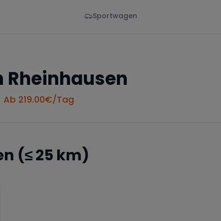
Sportwagen
Von - Bis
Marke
en
Wann
Alle Marken
n
Rheinhausen
• Ab
219.00
€/Tag
en
(≤ 25 km)