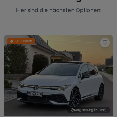
Porsche
Lamborghini
Ferrari
Hier sind die nächsten Optionen:
Wann
Zeitraum wählen
McLaren
Ford
Jaguar
~1,1 Stunden
Tesla
Chevrolet
Dodge
Bentley
Rolls Royce
Aston Martin
Magdeburg
(60 km)
Bugatti
Lotus
Maserati