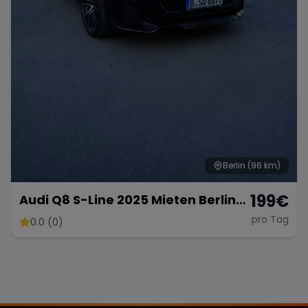
Berlin
(96 km)
199
€
Audi Q8 S-Line 2025 Mieten Berlin⎹
hochzeitauto Mieten⎹
pro Tag
0.0 (0)
Langzeitmiete