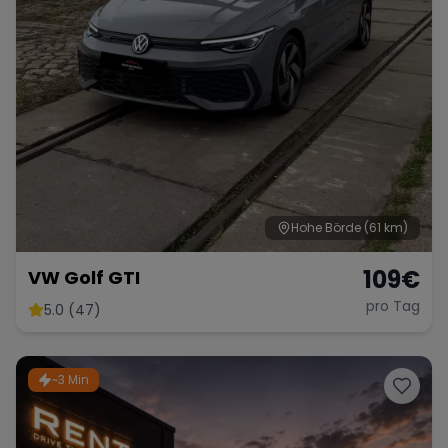
Hohe Börde
(61 km)
109
€
VW Golf GTI
pro Tag
5.0 (47)
~3 Min