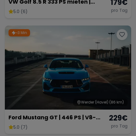
179
€
VW Golf 8.5 R 333 PS mieten |
Akrapovič | 4Motion | Panorama |
pro Tag
5.0 (6)
AHK
~3 Min
Werder (Havel)
(86 km)
229
€
Ford Mustang GT | 446 PS | V8-
Sound | American Muscle
pro Tag
5.0 (7)