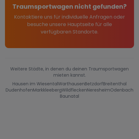
Traumsportwagen nicht gefunden?
Kontaktiere uns für individuelle Anfragen oder
besuche unsere Hauptseite für alle
verfügbaren Standorte.
Weitere Städte, in denen du deinen Traumsportwagen
mieten kannst.
Hausen im Wiesental
Warthausen
Betzdorf
Breitenthal
Dudenhofen
Markkleeberg
Wildflecken
Neresheim
Odenbach
Baunatal