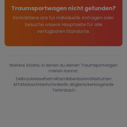
Traumsportwagen nicht gefunden?
Kontaktiere uns für individuelle Anfragen oder
besuche unsere Hauptseite für alle
verfügbaren Standorte.
Weitere Städte, in denen du deinen Traumsportwagen
mieten kannst.
Delbrück
Maselheim
Aham
Ibbenbüren
Glashütten
Affalterbach
Hanhofen
Berlin Altglienicke
Hoogstede
Tiefenbach