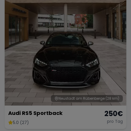
Porsche
Lamborghini
Ferrari
Wann
Zeitraum wählen
McLaren
Ford
Jaguar
Tesla
Chevrolet
Dodge
Bentley
Rolls Royce
Aston Martin
Neustadt am Rübenberge
(28 km)
250
€
Audi RS5 Sportback
pro Tag
5.0 (27)
Bugatti
Lotus
Maserati