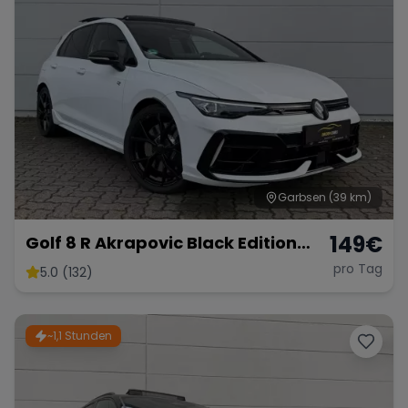
Garbsen
(39 km)
149
€
Golf 8 R Akrapovic Black Edition
333PS
pro Tag
5.0 (132)
~1,1 Stunden