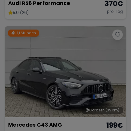
370
€
Audi RS6 Performance
pro Tag
5.0 (26)
~1,1 Stunden
Garbsen
(39 km)
199
€
Mercedes C43 AMG