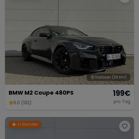
Garbsen
(39 km)
199
€
BMW M2 Coupe 480PS
pro Tag
5.0 (132)
~1,1 Stunden