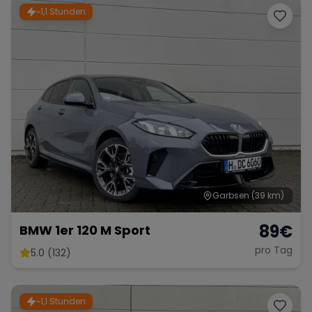
~1,1 Stunden
Garbsen
(39 km)
89
€
BMW 1er 120 M Sport
pro Tag
5.0 (132)
~1,1 Stunden