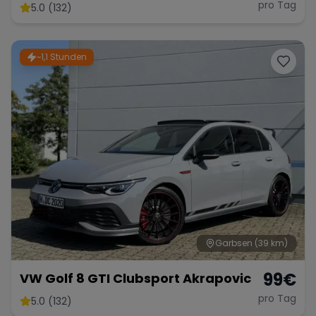
pro Tag
5.0 (132)
~1,1 Stunden
Garbsen
(39 km)
99
€
VW Golf 8 GTI Clubsport Akrapovic
pro Tag
5.0 (132)