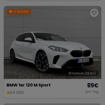
~1,1 Stunden
Garbsen
(39 km)
89
€
BMW 1er 120 M Sport
pro Tag
5.0 (132)