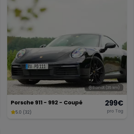
Baindt
(35 km)
299
€
Porsche 911 - 992 - Coupé
pro Tag
5.0 (32)