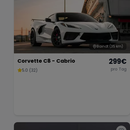
Baindt
(35 km)
299
€
Corvette C8 - Cabrio
pro Tag
5.0 (32)