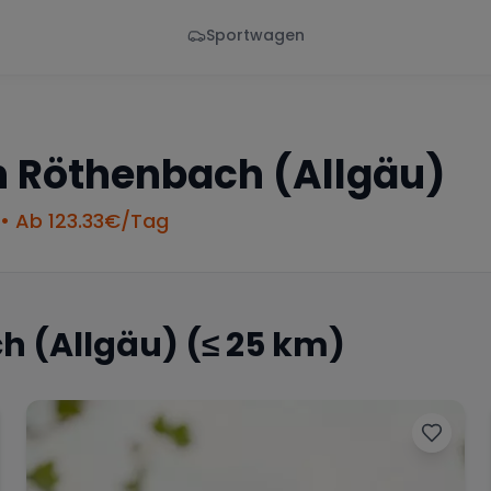
Sportwagen
Von - Bis
Marke
en
Wann
Alle Marken
n
Röthenbach (Allgäu)
• Ab
123.33
€/Tag
h (Allgäu)
(≤ 25 km)