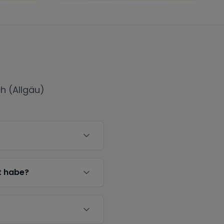
h (Allgäu)
t habe?