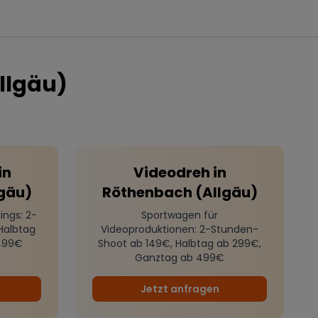
llgäu)
in
Videodreh
in
gäu)
Röthenbach (Allgäu)
ings
: 2-
Sportwagen für
Halbtag
Videoproduktionen
: 2-Stunden-
499€
Shoot ab 149€, Halbtag ab 299€,
Ganztag ab 499€
Jetzt anfragen