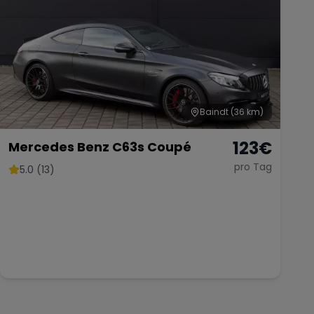
Baindt
(36 km)
123
€
Mercedes Benz C63s Coupé
pro Tag
5.0 (13)