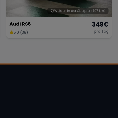
Weiden in der Oberpfalz
(97 km)
349
€
Audi RS6
pro Tag
5.0 (38)