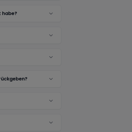
t habe?
urückgeben?