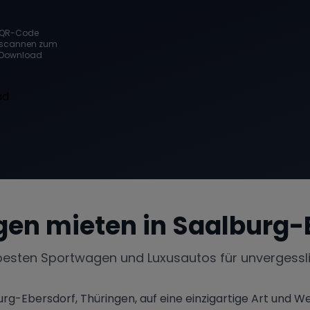
QR-Code
scannen zum
Download
en mieten in
Saalburg-
besten Sportwagen und Luxusautos für unvergessl
urg-Ebersdorf, Thüringen, auf eine einzigartige Art und W