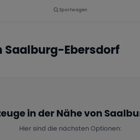
Sportwagen
Von - Bis
Marke
en
Wann
Alle Marken
n
Saalburg-Ebersdorf
rzeuge in der Nähe von
Saalbu
Hier sind die nächsten Optionen: