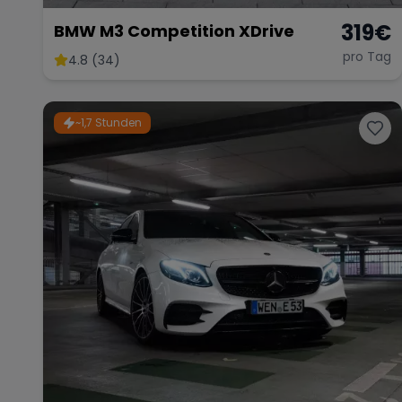
319
€
BMW M3 Competition XDrive
pro Tag
4.8 (34)
~1,7 Stunden