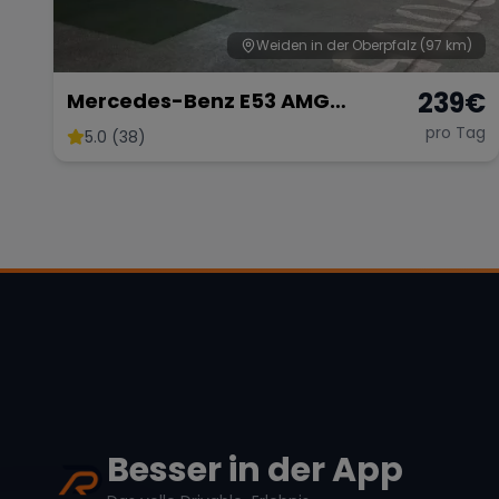
Weiden in der Oberpfalz
(97 km)
239
€
Mercedes-Benz E53 AMG
Performance
pro Tag
5.0 (38)
Besser in der App