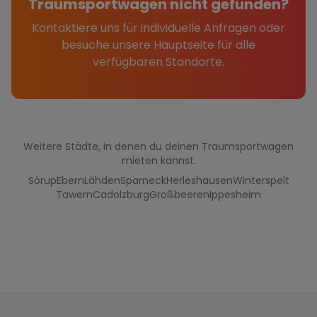
Traumsportwagen nicht gefunden?
Kontaktiere uns für individuelle Anfragen oder
besuche unsere Hauptseite für alle
verfügbaren Standorte.
Weitere Städte, in denen du deinen Traumsportwagen
mieten kannst.
Sörup
Ebern
Lähden
Sparneck
Herleshausen
Winterspelt
Tawern
Cadolzburg
Großbeeren
Ippesheim