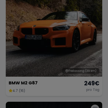
Range Rover
Corvette
Freilassing
(39 km)
249
€
BMW M2 G87
pro Tag
4.7 (16)