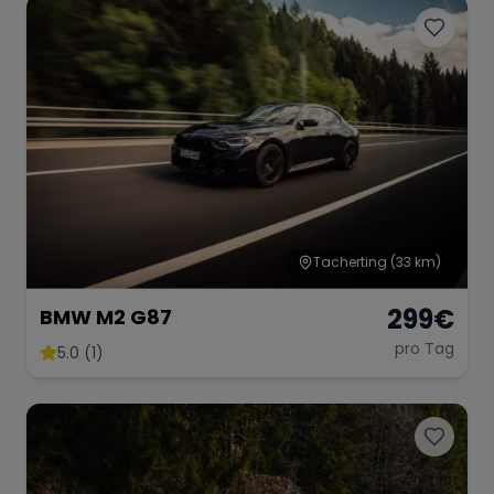
Porsche
Lamborghini
Ferrari
Wann
Zeitraum wählen
McLaren
Ford
Jaguar
Tesla
Chevrolet
Dodge
Tacherting
(33 km)
299
€
BMW M2 G87
pro Tag
5.0 (1)
Bentley
Rolls Royce
Aston Martin
Bugatti
Lotus
Maserati