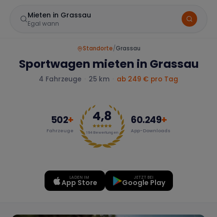
Mieten in Grassau
Egal wann
Standorte
/
Grassau
Sportwagen mieten in Grassau
4
Fahrzeuge
·
25 km
·
ab 249 € pro Tag
4,8
502
+
60.249
+
Fahrzeuge
App-Downloads
Marke
194
Bewertungen
LADEN IM
JETZT BEI
Mercedes
BMW
Audi
App Store
Google Play