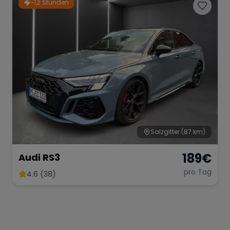
~1,2 Stunden
Salzgitter
(87 km)
189
€
Audi RS3
pro Tag
4.6 (38)