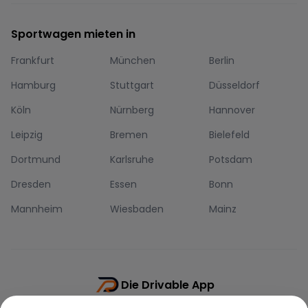
Sportwagen mieten in
Frankfurt
München
Berlin
Hamburg
Stuttgart
Düsseldorf
Köln
Nürnberg
Hannover
Leipzig
Bremen
Bielefeld
Dortmund
Karlsruhe
Potsdam
Dresden
Essen
Bonn
Mannheim
Wiesbaden
Mainz
Die Drivable App