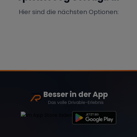
Porsche
Lamborghini
Ferrari
Hier sind die nächsten Optionen:
Wann
Zeitraum wählen
McLaren
Ford
Jaguar
Tesla
Chevrolet
Dodge
Besser in der App
Bentley
Rolls Royce
Aston Martin
Das volle Drivable-Erlebnis
Bugatti
Lotus
Maserati