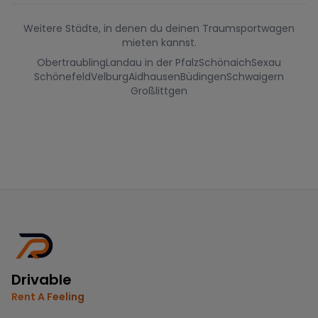
Weitere Städte, in denen du deinen Traumsportwagen
mieten kannst.
Obertraubling
Landau in der Pfalz
Schönaich
Sexau
Schönefeld
Velburg
Aidhausen
Büdingen
Schwaigern
Großlittgen
Drivable
Rent A Feeling