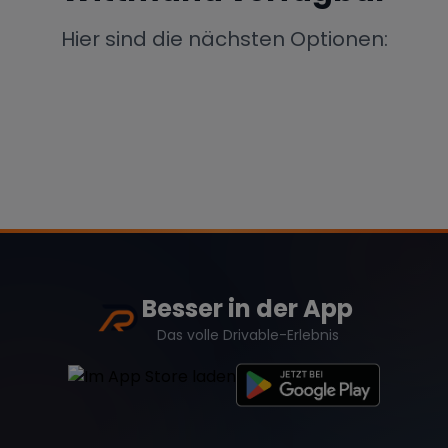
Porsche
Lamborghini
Ferrari
Hier sind die nächsten Optionen:
Wann
Zeitraum wählen
McLaren
Ford
Jaguar
Tesla
Chevrolet
Dodge
Besser in der App
Bentley
Rolls Royce
Aston Martin
Das volle Drivable-Erlebnis
Bugatti
Lotus
Maserati