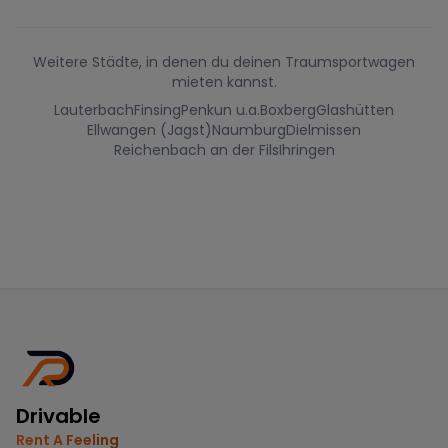
Weitere Städte, in denen du deinen Traumsportwagen
mieten kannst.
Lauterbach
Finsing
Penkun u.a.
Boxberg
Glashütten
Ellwangen (Jagst)
Naumburg
Dielmissen
Reichenbach an der Fils
Ihringen
Drivable
Rent A Feeling