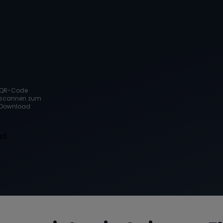
QR-Code
scannen zum
Download