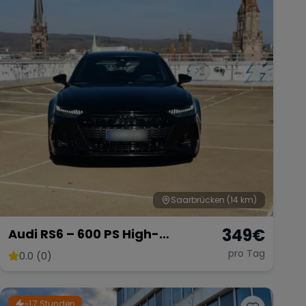
Saarbrücken
(14 km)
349
€
Audi RS6 – 600 PS High-
Performance Kombi
pro Tag
0.0 (0)
~1,7 Stunden