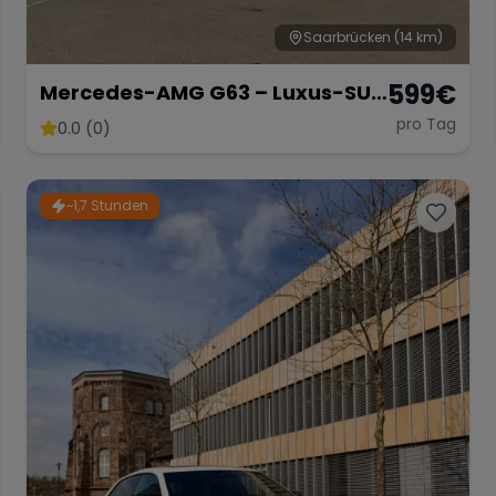
Saarbrücken
(14 km)
599
€
Mercedes-AMG G63 – Luxus-SUV
in Weiß Matt
pro Tag
0.0 (0)
~1,7 Stunden