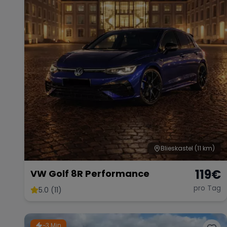
Blieskastel
(11 km)
119
€
VW Golf 8R Performance
pro Tag
5.0 (11)
~3 Min