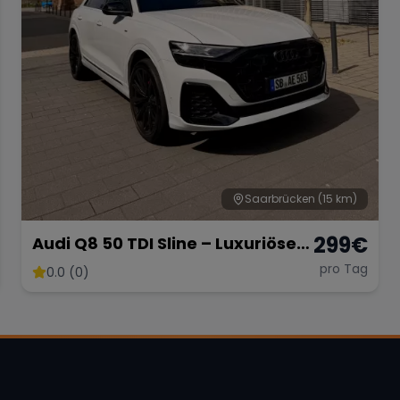
Saarbrücken
(15 km)
299
€
Audi Q8 50 TDI Sline – Luxuriöses
SUV mit 286 PS
pro Tag
0.0 (0)