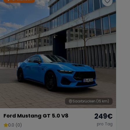
Saarbrücken
(15 km)
249
€
Ford Mustang GT 5.0 V8
pro Tag
0.0 (0)