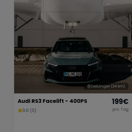
Deißlingen
(34 km)
199
€
Audi RS3 Facelift - 400PS
pro Tag
0.0 (0)