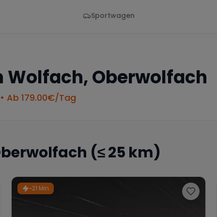
Sportwagen
Von - Bis
Marke
en
Wann
Alle Marken
n
Wolfach, Oberwolfach
• Ab
179.00
€/Tag
Oberwolfach
(≤ 25 km)
~21 Min