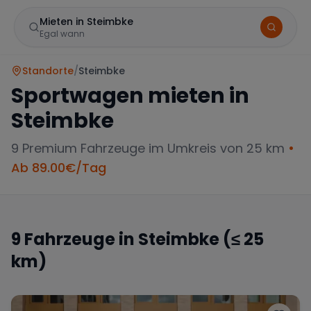
Mieten in Steimbke
Egal wann
Standorte
/
Steimbke
Sportwagen mieten in
Steimbke
9
Premium Fahrzeuge im Umkreis von 25 km
•
Ab
89.00
€/Tag
Marke
9
Fahrzeuge in
Steimbke
(≤ 25
km)
Mercedes
BMW
Audi