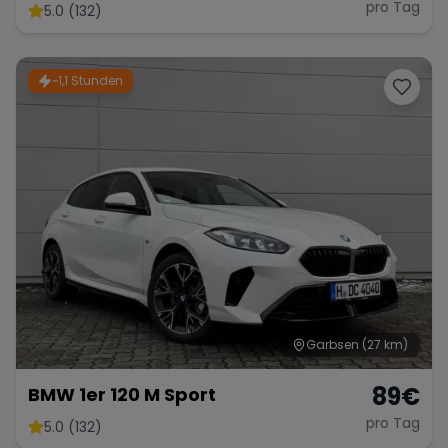
pro Tag
5.0 (132)
~1,1 Stunden
Garbsen
(27 km)
89
€
BMW 1er 120 M Sport
pro Tag
5.0 (132)