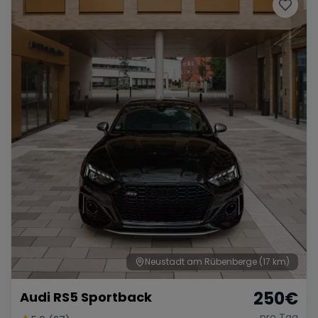
Porsche
Lamborghini
Ferrari
Wann
Zeitraum wählen
McLaren
Ford
Jaguar
Tesla
Chevrolet
Dodge
Bentley
Rolls Royce
Aston Martin
Neustadt am Rübenberge
(17 km)
250
€
Audi RS5 Sportback
Bugatti
Lotus
Maserati
pro Tag