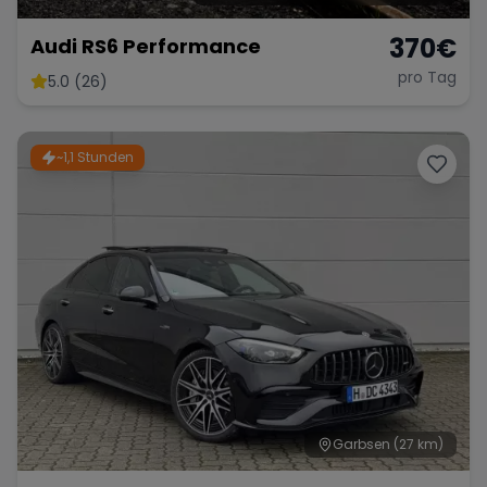
370
€
Audi RS6 Performance
pro Tag
5.0 (26)
~1,1 Stunden
Garbsen
(27 km)