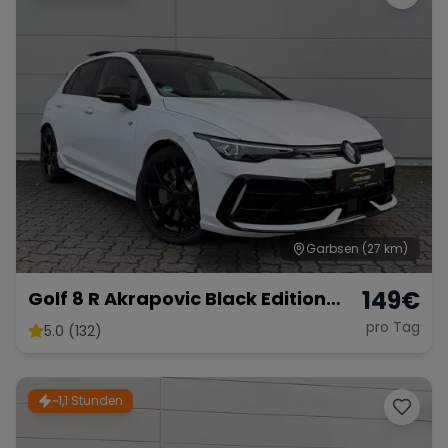
Garbsen
(27 km)
149
€
Golf 8 R Akrapovic Black Edition
333PS
pro Tag
5.0 (132)
~1,1 Stunden