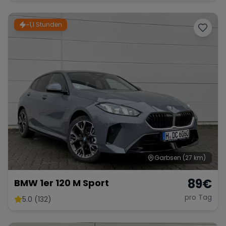
~1,1 Stunden
Garbsen
(27 km)
89
€
BMW 1er 120 M Sport
pro Tag
5.0 (132)