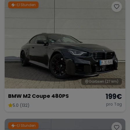
~1,1 Stunden
Garbsen
(27 km)
199
€
BMW M2 Coupe 480PS
pro Tag
5.0 (132)
~1,1 Stunden