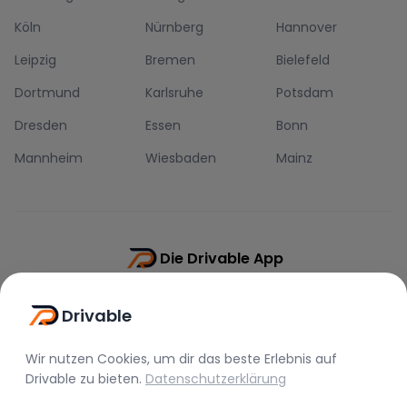
Köln
Nürnberg
Hannover
Leipzig
Bremen
Bielefeld
Dortmund
Karlsruhe
Potsdam
Dresden
Essen
Bonn
Mannheim
Wiesbaden
Mainz
Die Drivable App
Push-Benachrichtigungen
Drivable
Direkt-Chat
Schnellere Buchung
Wir nutzen Cookies, um dir das beste Erlebnis auf
Drivable
zu bieten.
Datenschutzerklärung