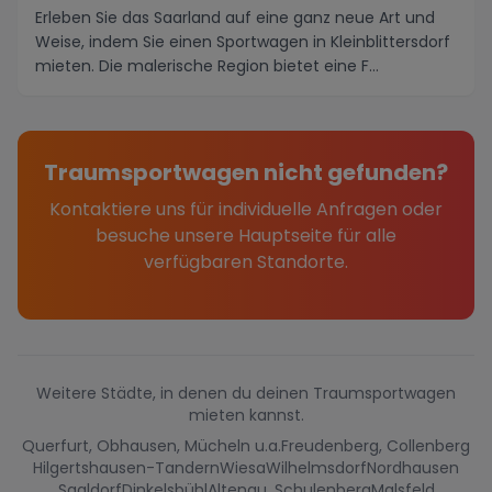
Erleben Sie das Saarland auf eine ganz neue Art und
Weise, indem Sie einen Sportwagen in Kleinblittersdorf
mieten. Die malerische Region bietet eine F...
Traumsportwagen nicht gefunden?
Kontaktiere uns für individuelle Anfragen oder
besuche unsere Hauptseite für alle
verfügbaren Standorte.
Weitere Städte, in denen du deinen Traumsportwagen
mieten kannst.
Querfurt, Obhausen, Mücheln u.a.
Freudenberg, Collenberg
Hilgertshausen-Tandern
Wiesa
Wilhelmsdorf
Nordhausen
Saaldorf
Dinkelsbühl
Altenau, Schulenberg
Malsfeld