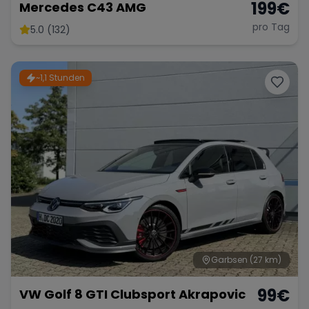
199
€
Mercedes C43 AMG
pro Tag
5.0 (132)
~1,1 Stunden
Garbsen
(27 km)
99
€
VW Golf 8 GTI Clubsport Akrapovic