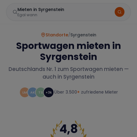
Mieten in Syrgenstein
Egal wann
Standorte
/
Syrgenstein
Sportwagen mieten in
Syrgenstein
Deutschlands Nr. 1 zum Sportwagen mieten —
auch in
Syrgenstein
Marke
Über 3.500
+
zufriedene Mieter
LM
AK
TS
+3k
Mercedes
BMW
Audi
4,8