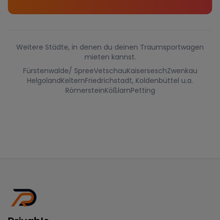
Weitere Städte, in denen du deinen Traumsportwagen
mieten kannst.
Fürstenwalde/ Spree
Vetschau
Kaisersesch
Zwenkau
Helgoland
Keltern
Friedrichstadt, Koldenbüttel u.a.
Römerstein
Kößlarn
Petting