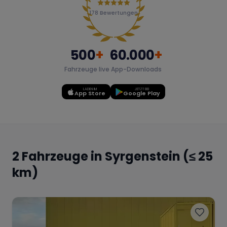
Porsche
178
Lamborghini
Bewertungen
Ferrari
Wann
Zeitraum wählen
500
+
60.000
+
McLaren
Ford
Jaguar
Fahrzeuge live
App-Downloads
LADEN IM
JETZT BEI
App Store
Google Play
Tesla
Chevrolet
Dodge
2
Fahrzeuge in
Syrgenstein
(≤ 25
Bentley
Rolls Royce
Aston Martin
km)
Bugatti
Lotus
Maserati