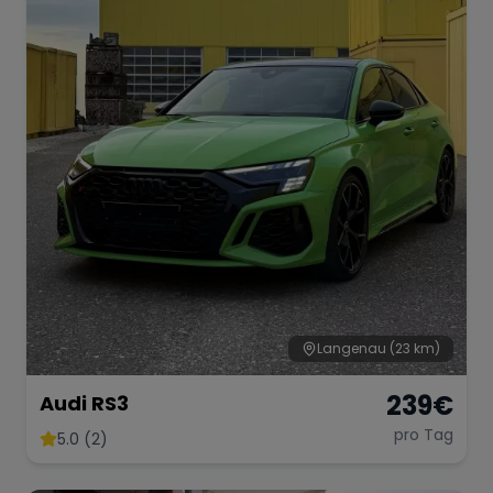
Range Rover
Corvette
Langenau
(23 km)
239
€
Audi RS3
pro Tag
5.0 (2)