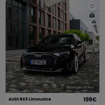
Eislingen
(43 km)
199
€
AUDI RS3 Limousine