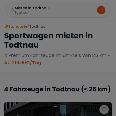
Mieten in Todtnau
Egal wann
Standorte
/
Todtnau
Sportwagen mieten in
Todtnau
4
Premium Fahrzeuge im Umkreis von 25 km
•
Ab
219.00
€/Tag
Marke
4
Fahrzeuge in
Todtnau
(≤ 25 km)
Mercedes
BMW
Audi