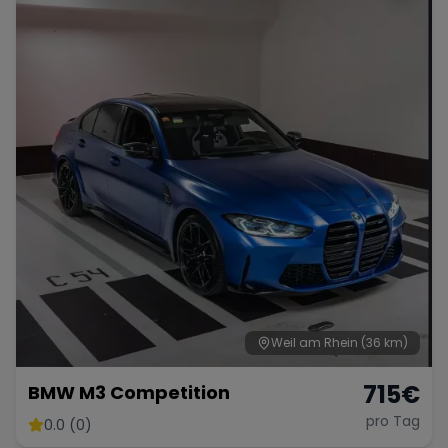
Weil am Rhein
(36 km)
715
€
BMW M3 Competition
pro Tag
0.0 (0)