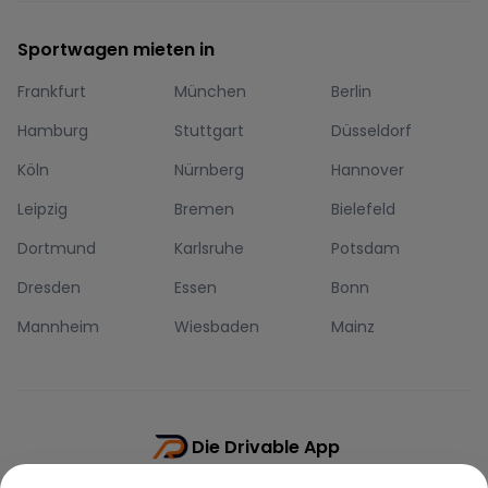
Sportwagen mieten in
Frankfurt
München
Berlin
Hamburg
Stuttgart
Düsseldorf
Köln
Nürnberg
Hannover
Leipzig
Bremen
Bielefeld
Dortmund
Karlsruhe
Potsdam
Dresden
Essen
Bonn
Mannheim
Wiesbaden
Mainz
Die Drivable App