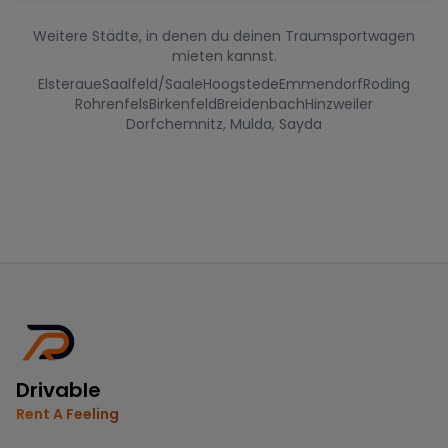
Weitere Städte, in denen du deinen Traumsportwagen
mieten kannst.
Elsteraue
Saalfeld/Saale
Hoogstede
Emmendorf
Roding
Rohrenfels
Birkenfeld
Breidenbach
Hinzweiler
Dorfchemnitz, Mulda, Sayda
Drivable
Rent A Feeling