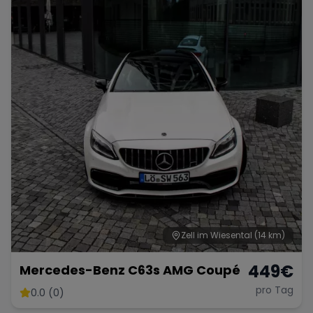
Porsche
Lamborghini
Ferrari
Wann
Zeitraum wählen
McLaren
Ford
Jaguar
Tesla
Chevrolet
Dodge
Bentley
Rolls Royce
Aston Martin
Zell im Wiesental
(14 km)
449
€
Mercedes-Benz C63s AMG Coupé
pro Tag
0.0 (0)
Bugatti
Lotus
Maserati