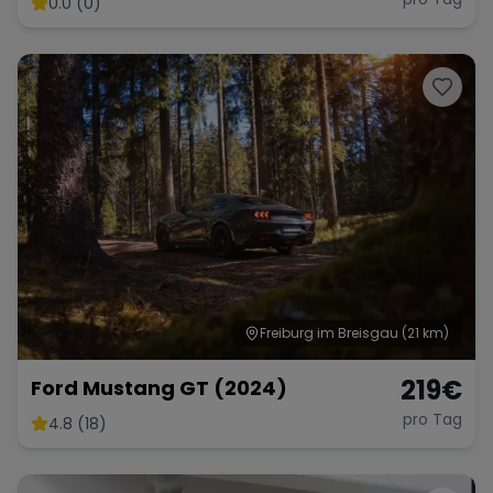
0.0 (0)
Range Rover
Corvette
Freiburg im Breisgau
(21 km)
219
€
Ford Mustang GT (2024)
pro Tag
4.8 (18)