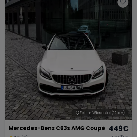
Porsche
Lamborghini
Ferrari
Wann
Zeitraum wählen
McLaren
Ford
Jaguar
Tesla
Chevrolet
Dodge
Bentley
Rolls Royce
Aston Martin
Zell im Wiesental
(12 km)
449
€
Mercedes-Benz C63s AMG Coupé
Bugatti
Lotus
Maserati
pro Tag