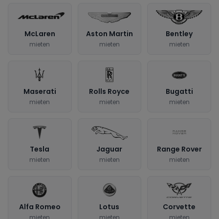
McLaren
Aston Martin
Bentley
mieten
mieten
mieten
Maserati
Rolls Royce
Bugatti
mieten
mieten
mieten
Tesla
Jaguar
Range Rover
mieten
mieten
mieten
Alfa Romeo
Lotus
Corvette
mieten
mieten
mieten