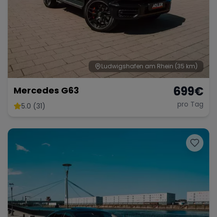
Ludwigshafen am Rhein
(35 km)
699
€
Mercedes G63
pro Tag
5.0 (31)