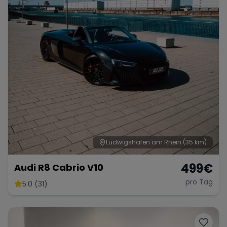
Ludwigshafen am Rhein
(35 km)
499
€
Audi R8 Cabrio V10
pro Tag
5.0 (31)