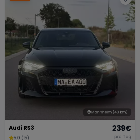
Mannheim
(43 km)
239
€
Audi RS3
pro Tag
5.0 (15)