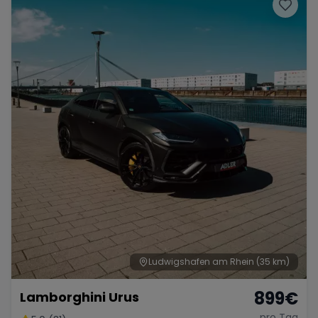
Porsche
Lamborghini
Ferrari
Wann
Zeitraum wählen
McLaren
Ford
Jaguar
Tesla
Chevrolet
Dodge
Bentley
Rolls Royce
Aston Martin
Ludwigshafen am Rhein
(35 km)
899
€
Lamborghini Urus
Bugatti
Lotus
Maserati
pro Tag