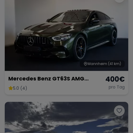
Mannheim
(41 km)
400
€
Mercedes Benz GT63S AMG
FACELIFT
pro Tag
5.0 (4)