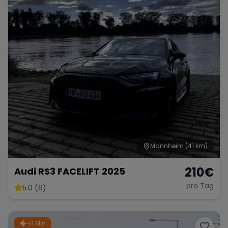
Mannheim
(41 km)
210
€
Audi RS3 FACELIFT 2025
pro Tag
5.0 (6)
~11 Min