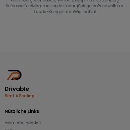
Wurmberg
Seehausen, Werben, Leppin u.a.
Battenberg
Schlüsselfeld
Mammelzen
Jesteburg
Spiegelau
Pasewalk u.a.
Lauda-Königshofen
Wiesenttal
Drivable
Rent A Feeling
Nützliche Links
Vermieter werden