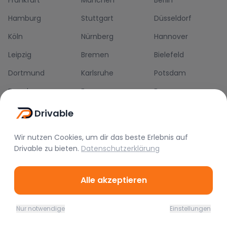
Frankfurt
München
Berlin
Hamburg
Stuttgart
Düsseldorf
Köln
Nürnberg
Hannover
Leipzig
Bremen
Bielefeld
Dortmund
Karlsruhe
Potsdam
Dresden
Essen
Bonn
Mannheim
Wiesbaden
Mainz
Drivable
Wir nutzen Cookies, um dir das beste Erlebnis auf
Drivable
zu bieten.
Datenschutzerklärung
Die Drivable App
Alle akzeptieren
Push-Benachrichtigungen
Direkt-Chat
Schnellere Buchung
Nur notwendige
Einstellungen
Home
Favoriten
Mieten
Chat
Profil