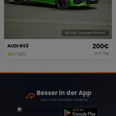
Groß-Zimmern
(50 km)
200
€
AUDI RS3
pro Tag
4.7 (27)
Besser in der App
Das volle Drivable-Erlebnis