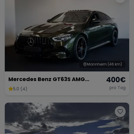
Mannheim
(46 km)
400
€
Mercedes Benz GT63S AMG
FACELIFT
pro Tag
5.0 (4)