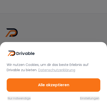
Drivable
Rent A Feeling
Drivable
Nützliche Links
Wir nutzen Cookies, um dir das beste Erlebnis auf
Drivable
zu bieten.
Datenschutzerklärung
Vermieter werden
FAQ
Alle akzeptieren
Instagram
TikTok
Nur notwendige
Einstellungen
Home
Favoriten
Mieten
Chat
Profil
Rechtliches