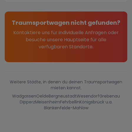
Traumsportwagen nicht gefunden?
Kontaktiere uns für individuelle Anfragen oder
besuche unsere Hauptseite für alle
verfügbaren Standorte.
Weitere Städte, in denen du deinen Traumsportwagen
mieten kannst.
Wadgassen
Oelde
Bergneustadt
Wesendorf
Grebenau
Dipperz
Meisenheim
Fehrbellin
Königsbrück u.a.
Blankenfelde-Mahlow