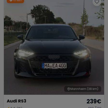
~11 Min
Porsche
Lamborghini
Ferrari
Wann
Zeitraum wählen
McLaren
Ford
Jaguar
Tesla
Chevrolet
Dodge
Bentley
Rolls Royce
Aston Martin
Mannheim
(38 km)
239
€
Audi RS3
Bugatti
Lotus
Maserati
pro Tag