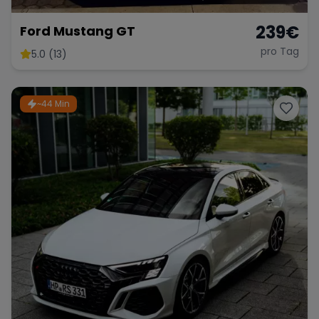
239
€
Ford Mustang GT
pro Tag
5.0 (13)
~44 Min