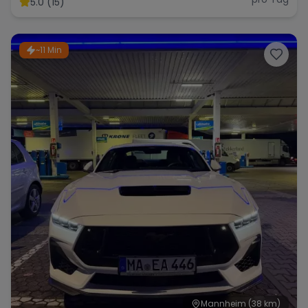
5.0 (15)
~11 Min
Range Rover
Corvette
Mannheim
(38 km)