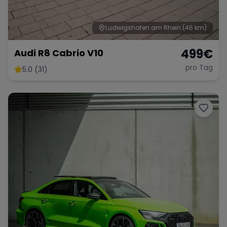
Ludwigshafen am Rhein
(46 km)
499
€
Audi R8 Cabrio V10
pro Tag
5.0 (31)