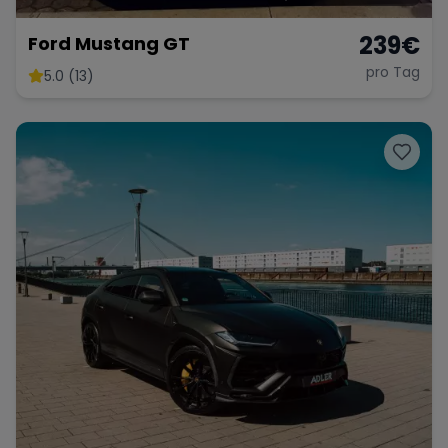
239
€
Ford Mustang GT
pro Tag
5.0 (13)