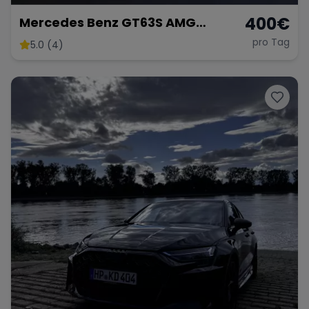
400
€
Mercedes Benz GT63S AMG
FACELIFT
pro Tag
5.0 (4)