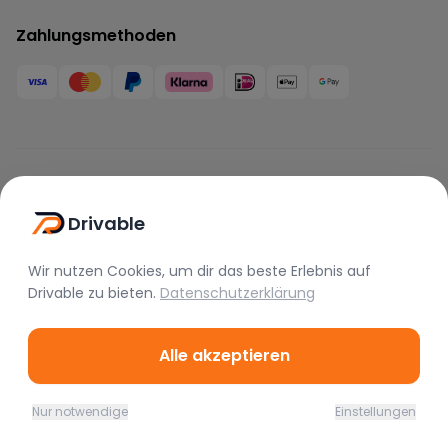
Zahlungsmethoden
Marken
Drivable
BMW
Mercedes
Audi
Porsche
Lamborghini
Ferrari
Wir nutzen Cookies, um dir das beste Erlebnis auf
Drivable
zu bieten.
Datenschutzerklärung
McLaren
Tesla
Range Rover
Bentley
Aston Martin
Maserati
Alle akzeptieren
Rolls Royce
Alfa Romeo
Jaguar
Lotus
Bugatti
Corvette
Nur notwendige
Einstellungen
Home
Favoriten
Mieten
Chat
Profil