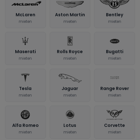
McLaren
Aston Martin
Bentley
mieten
mieten
mieten
Maserati
Rolls Royce
Bugatti
mieten
mieten
mieten
Tesla
Jaguar
Range Rover
mieten
mieten
mieten
Alfa Romeo
Lotus
Corvette
mieten
mieten
mieten