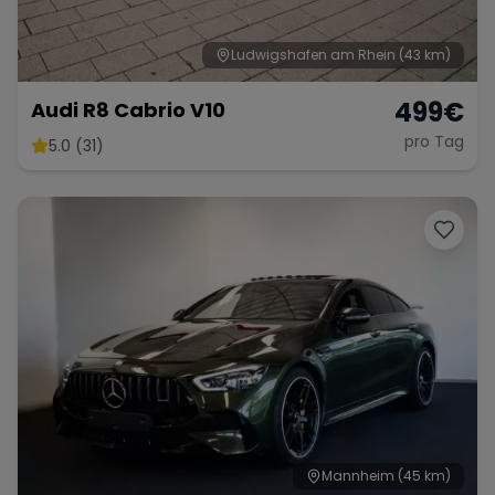
Ludwigshafen am Rhein
(43 km)
499
€
Audi R8 Cabrio V10
pro Tag
5.0 (31)
Mannheim
(45 km)