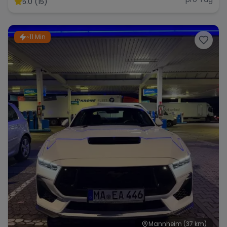
5.0 (15)
~11 Min
Range Rover
Corvette
Mannheim
(37 km)