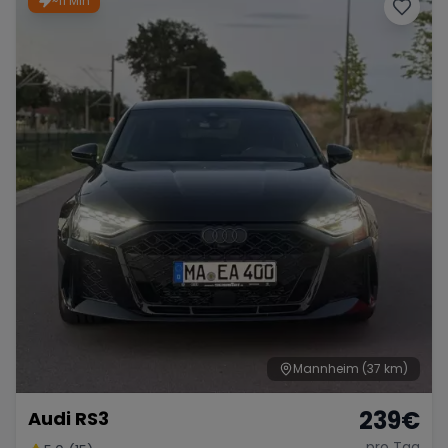
~11 Min
Porsche
Lamborghini
Ferrari
Wann
Zeitraum wählen
McLaren
Ford
Jaguar
Tesla
Chevrolet
Dodge
Bentley
Rolls Royce
Aston Martin
Mannheim
(37 km)
239
€
Audi RS3
Bugatti
Lotus
Maserati
pro Tag