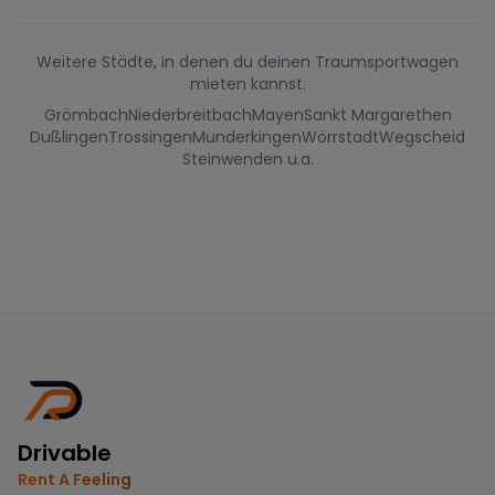
Weitere Städte, in denen du deinen Traumsportwagen
mieten kannst.
Grömbach
Niederbreitbach
Mayen
Sankt Margarethen
Dußlingen
Trossingen
Munderkingen
Wörrstadt
Wegscheid
Steinwenden u.a.
Drivable
Rent A Feeling