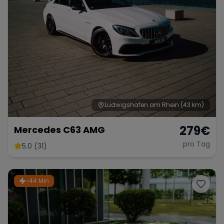
Ludwigshafen am Rhein
(43 km)
279
€
Mercedes C63 AMG
pro Tag
5.0 (31)
~44 Min