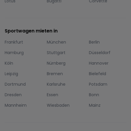
Lotus
Bugatti
Corvette
Sportwagen mieten in
Frankfurt
München
Berlin
Hamburg
Stuttgart
Düsseldorf
Köln
Nürnberg
Hannover
Leipzig
Bremen
Bielefeld
Dortmund
Karlsruhe
Potsdam
Dresden
Essen
Bonn
Mannheim
Wiesbaden
Mainz