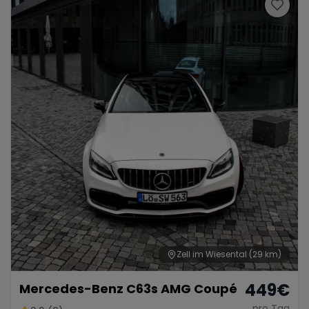
Porsche
Lamborghini
Ferrari
Wann
Zeitraum wählen
McLaren
Ford
Jaguar
Tesla
Chevrolet
Dodge
Bentley
Rolls Royce
Aston Martin
Zell im Wiesental
(29 km)
449
€
Mercedes-Benz C63s AMG Coupé
Bugatti
Lotus
Maserati
pro Tag