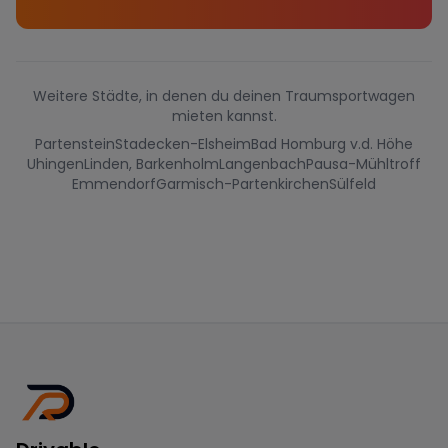
Weitere Städte, in denen du deinen Traumsportwagen
mieten kannst.
Partenstein
Stadecken-Elsheim
Bad Homburg v.d. Höhe
Uhingen
Linden, Barkenholm
Langenbach
Pausa-Mühltroff
Emmendorf
Garmisch-Partenkirchen
Sülfeld