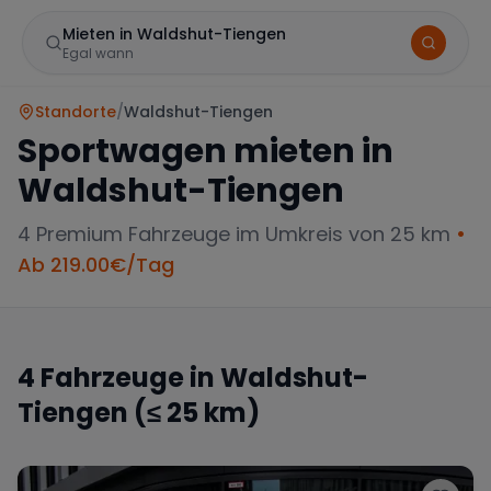
Mieten in Waldshut-Tiengen
Egal wann
Standorte
/
Waldshut-Tiengen
Sportwagen mieten in
Waldshut-Tiengen
4
Premium Fahrzeuge im Umkreis von 25 km
•
Ab
219.00
€/Tag
Marke
4
Fahrzeuge in
Waldshut-
Tiengen
(≤ 25 km)
Mercedes
BMW
Audi