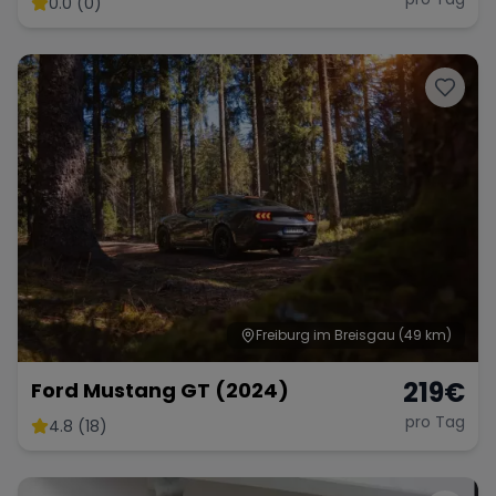
0.0 (0)
Range Rover
Corvette
Freiburg im Breisgau
(49 km)
219
€
Ford Mustang GT (2024)
pro Tag
4.8 (18)