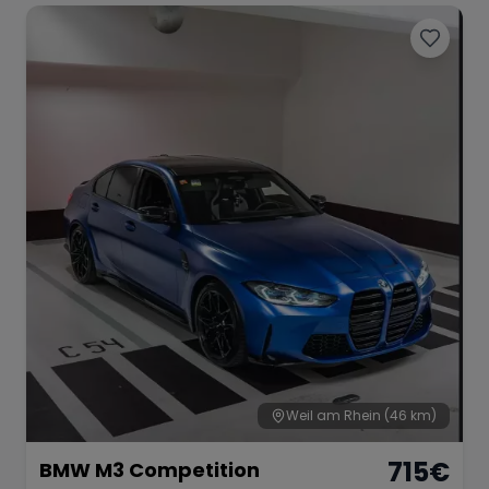
Weil am Rhein
(46 km)
715
€
BMW M3 Competition