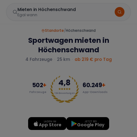
Mieten in Höchenschwand
Egal wann
Standorte
/
Höchenschwand
Sportwagen mieten in
Höchenschwand
4
Fahrzeuge
·
25 km
·
ab 219 € pro Tag
4,8
Marke
502
+
60.249
+
Fahrzeuge
App-Downloads
194
Bewertungen
Mercedes
BMW
Audi
LADEN IM
JETZT BEI
App Store
Google Play