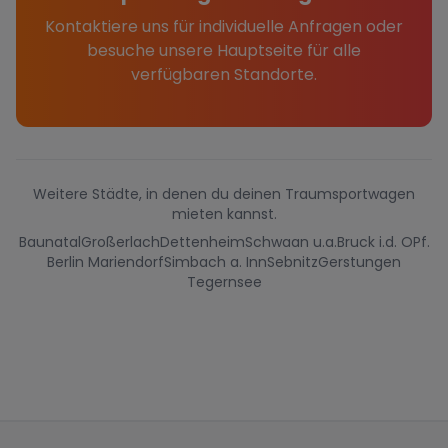
Kontaktiere uns für individuelle Anfragen oder
besuche unsere Hauptseite für alle
verfügbaren Standorte.
Weitere Städte, in denen du deinen Traumsportwagen
mieten kannst.
Baunatal
Großerlach
Dettenheim
Schwaan u.a.
Bruck i.d. OPf.
Berlin Mariendorf
Simbach a. Inn
Sebnitz
Gerstungen
Tegernsee