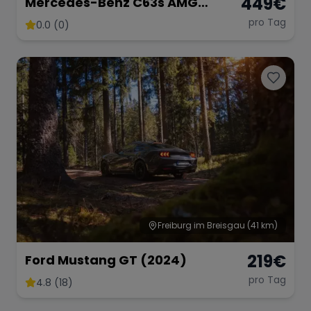
449
€
Mercedes-Benz C63s AMG
Coupé
pro Tag
0.0 (0)
Range Rover
Corvette
Freiburg im Breisgau
(41 km)
219
€
Ford Mustang GT (2024)
pro Tag
4.8 (18)