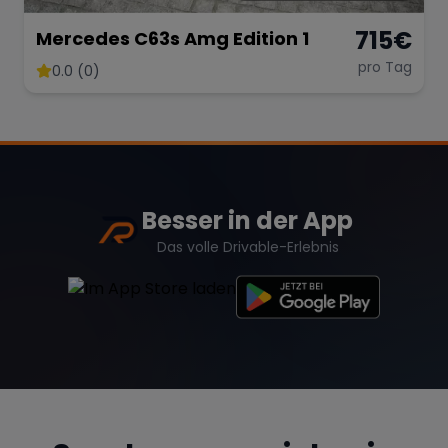
715
€
Mercedes C63s Amg Edition 1
pro Tag
0.0 (0)
Besser in der App
Das volle Drivable-Erlebnis