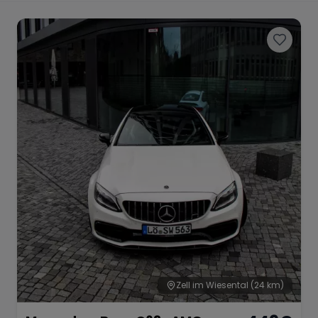
Porsche
Lamborghini
Ferrari
Wann
Zeitraum wählen
McLaren
Ford
Jaguar
Tesla
Chevrolet
Dodge
Bentley
Rolls Royce
Aston Martin
Zell im Wiesental
(24 km)
Bugatti
Lotus
Maserati